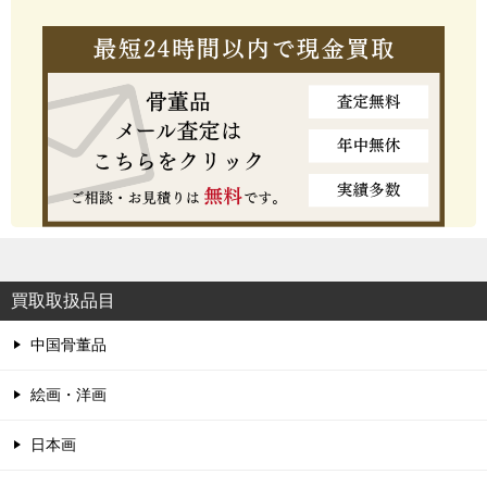
買取取扱品目
中国骨董品
絵画・洋画
日本画