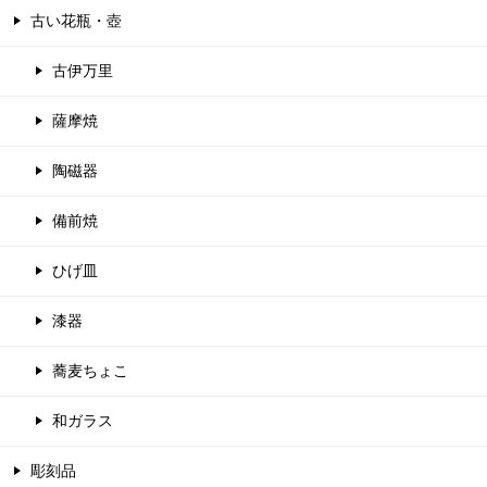
古い花瓶・壺
古伊万里
薩摩焼
陶磁器
備前焼
ひげ皿
漆器
蕎麦ちょこ
和ガラス
彫刻品