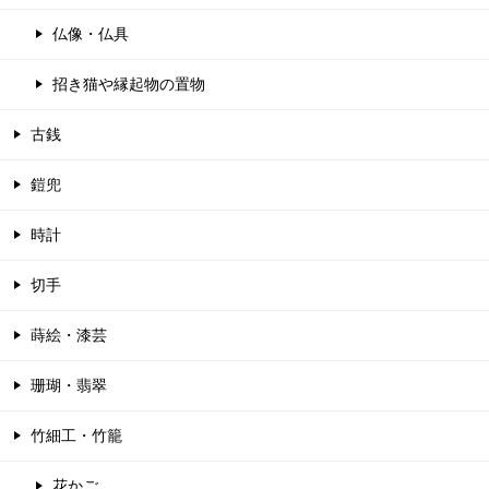
仏像・仏具
招き猫や縁起物の置物
古銭
鎧兜
時計
切手
蒔絵・漆芸
珊瑚・翡翠
竹細工・竹籠
花かご