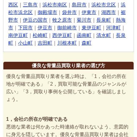
西区
｜
三島市
｜
浜松市南区
｜
島田市
｜
浜松市北区
｜
浜
松市浜北区
｜
御殿場市
｜
袋井市
｜
伊東市
｜
湖西市
｜
裾
野市
｜
伊豆の国市
｜
牧之原市
｜
菊川市
｜
長泉町
｜
熱海
市
｜
下田市
｜
伊豆市
｜
御前崎市
｜
東伊豆町
｜
河津町
｜
南伊豆町
｜
松崎町
｜
西伊豆町
｜
函南町
｜
清水町
｜
長泉
町
｜
小山町
｜
吉田町
｜
川根本町
｜
森町
優良な骨董品買取り業者の選び方
優良な骨董品買取り業者を選ぶ時は、「1，会社の所在
地が明確である」「2，買取可能な骨董品のジャンルが
広い」「3，買取り事例を公開している」を確認しまし
ょう。
1，会社の所在が明確である
悪徳な業者は何かあった時連絡が取れないよう、意図的
に身元を隠しています。優良な骨董品買取り業者は会社