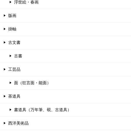
浮世絵・春画
版画
掛軸
古文書
古書
工芸品
面（狂言面・能面）
茶道具
書道具（万年筆、硯、古道具）
西洋美術品