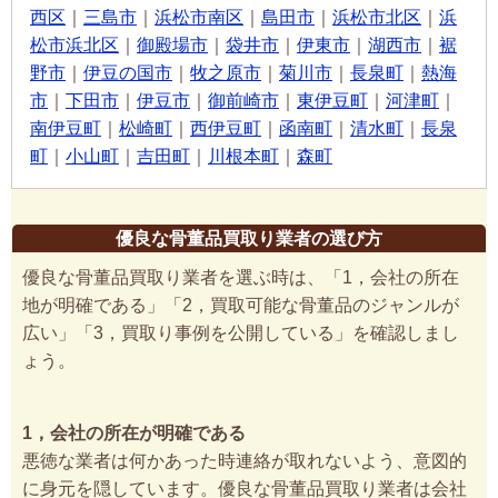
西区
｜
三島市
｜
浜松市南区
｜
島田市
｜
浜松市北区
｜
浜
松市浜北区
｜
御殿場市
｜
袋井市
｜
伊東市
｜
湖西市
｜
裾
野市
｜
伊豆の国市
｜
牧之原市
｜
菊川市
｜
長泉町
｜
熱海
市
｜
下田市
｜
伊豆市
｜
御前崎市
｜
東伊豆町
｜
河津町
｜
南伊豆町
｜
松崎町
｜
西伊豆町
｜
函南町
｜
清水町
｜
長泉
町
｜
小山町
｜
吉田町
｜
川根本町
｜
森町
優良な骨董品買取り業者の選び方
優良な骨董品買取り業者を選ぶ時は、「1，会社の所在
地が明確である」「2，買取可能な骨董品のジャンルが
広い」「3，買取り事例を公開している」を確認しまし
ょう。
1，会社の所在が明確である
悪徳な業者は何かあった時連絡が取れないよう、意図的
に身元を隠しています。優良な骨董品買取り業者は会社