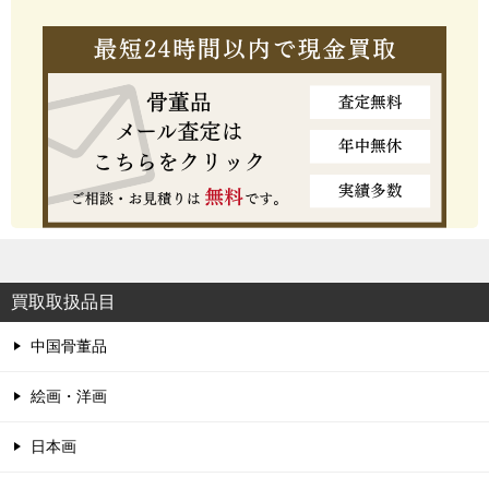
買取取扱品目
中国骨董品
絵画・洋画
日本画