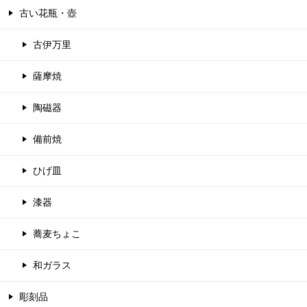
古い花瓶・壺
古伊万里
薩摩焼
陶磁器
備前焼
ひげ皿
漆器
蕎麦ちょこ
和ガラス
彫刻品