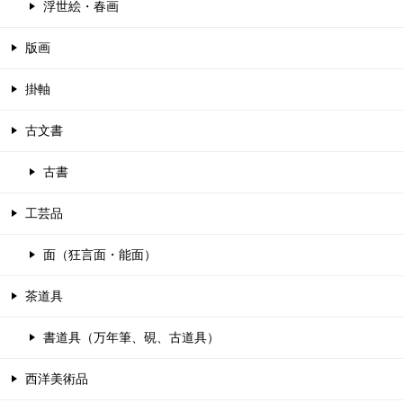
浮世絵・春画
版画
掛軸
古文書
古書
工芸品
面（狂言面・能面）
茶道具
書道具（万年筆、硯、古道具）
西洋美術品