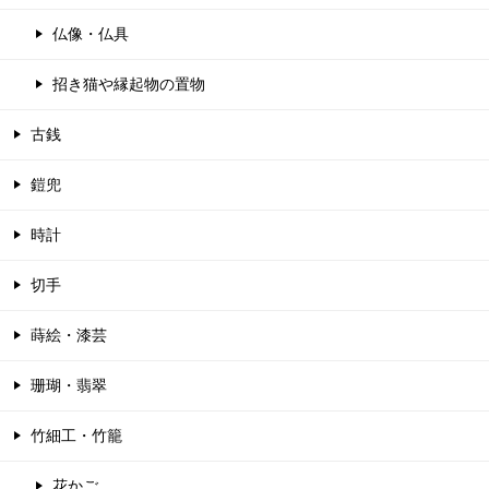
仏像・仏具
招き猫や縁起物の置物
古銭
鎧兜
時計
切手
蒔絵・漆芸
珊瑚・翡翠
竹細工・竹籠
花かご