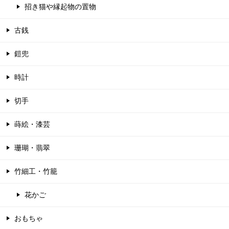
招き猫や縁起物の置物
古銭
鎧兜
時計
切手
蒔絵・漆芸
珊瑚・翡翠
竹細工・竹籠
花かご
おもちゃ