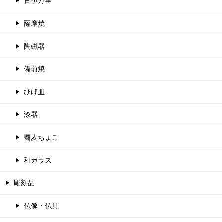
古伊万里
薩摩焼
陶磁器
備前焼
ひげ皿
漆器
蕎麦ちょこ
和ガラス
彫刻品
仏像・仏具