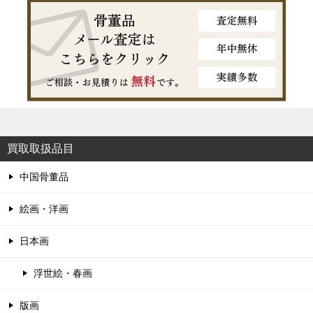
買取取扱品目
中国骨董品
絵画・洋画
日本画
浮世絵・春画
版画