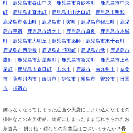
町
｜
鹿児島市谷山中央
｜
鹿児島市真砂本町
｜
鹿児島市中央
町
｜
鹿児島市直木町
｜
鹿児島市山之口町
｜
鹿児島市明和
｜
鹿児島市名山町
｜
鹿児島市甲突町
｜
鹿児島市錦江町
｜
鹿児
島市宇宿
｜
鹿児島市坂之上
｜
鹿児島市原良
｜
鹿児島市本城
町
｜
鹿児島市大明丘
｜
鹿児島市薬師
｜
鹿児島市東千石町
｜
鹿児島市西伊敷
｜
鹿児島市照国町
｜
鹿児島市武
｜
鹿児島市
鷹師
｜
鹿児島市新屋敷町
｜
鹿児島市新栄町
｜
鹿児島市上竜
尾町
｜
鹿児島市春日町
｜
出水市
｜
鹿屋市
｜
南九州市
｜
奄美
市
｜
薩摩川内市
｜
姶良市
｜
伊佐市
｜
霧島市
｜
曽於市
｜
日置
市
｜
指宿市
飾らなくなってしまった絵画や天袋にしまい込んだままの
掛軸などの古美術品。物置にしまったまま忘れさられたお
茶道具・ 掛け軸・鎧などの骨董品はございませんか？
骨