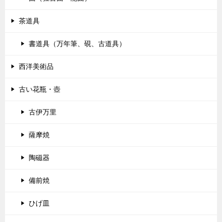
茶道具
書道具（万年筆、硯、古道具）
西洋美術品
古い花瓶・壺
古伊万里
薩摩焼
陶磁器
備前焼
ひげ皿