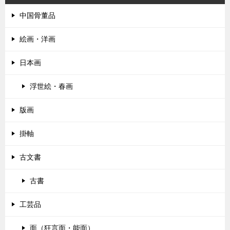
ー
中国骨董品
シ
絵画・洋画
ョ
ン
日本画
浮世絵・春画
版画
掛軸
古文書
古書
工芸品
面（狂言面・能面）