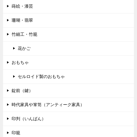
蒔絵・漆芸
珊瑚・翡翠
竹細工・竹籠
花かご
おもちゃ
セルロイド製のおもちゃ
錠前（鍵）
時代家具や箪笥（アンティーク家具）
印判（いんばん）
印籠