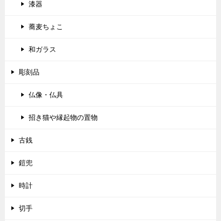
漆器
蕎麦ちょこ
和ガラス
彫刻品
仏像・仏具
招き猫や縁起物の置物
古銭
鎧兜
時計
切手