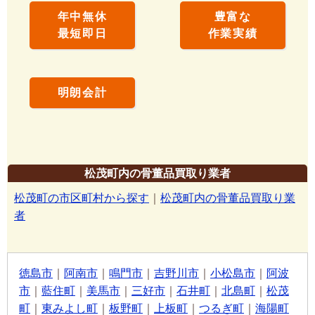
年中無休
豊富な
最短即日
作業実績
明朗会計
松茂町内の骨董品買取り業者
松茂町の市区町村から探す
｜
松茂町内の骨董品買取り業
者
徳島市
｜
阿南市
｜
鳴門市
｜
吉野川市
｜
小松島市
｜
阿波
市
｜
藍住町
｜
美馬市
｜
三好市
｜
石井町
｜
北島町
｜
松茂
町
｜
東みよし町
｜
板野町
｜
上板町
｜
つるぎ町
｜
海陽町