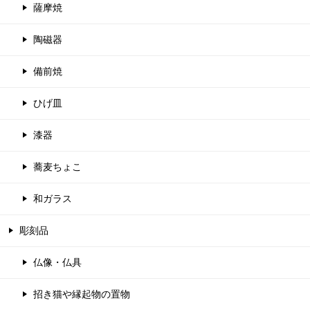
薩摩焼
陶磁器
備前焼
ひげ皿
漆器
蕎麦ちょこ
和ガラス
彫刻品
仏像・仏具
招き猫や縁起物の置物