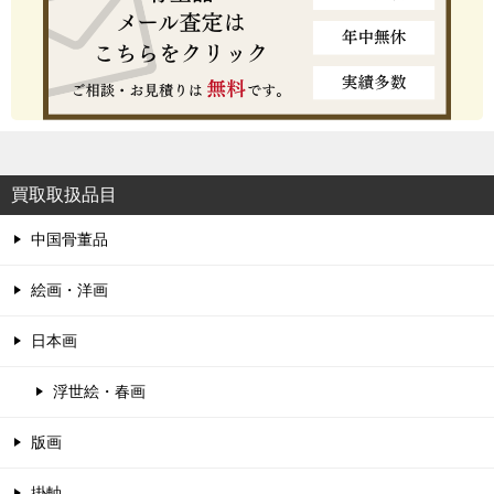
買取取扱品目
中国骨董品
絵画・洋画
日本画
浮世絵・春画
版画
掛軸