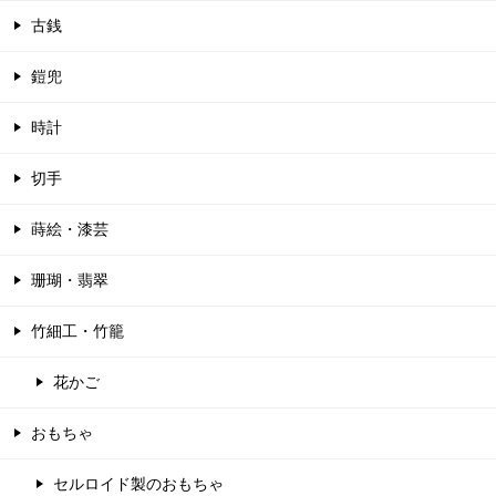
古銭
鎧兜
時計
切手
蒔絵・漆芸
珊瑚・翡翠
竹細工・竹籠
花かご
おもちゃ
セルロイド製のおもちゃ