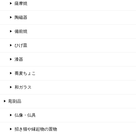
薩摩焼
陶磁器
備前焼
ひげ皿
漆器
蕎麦ちょこ
和ガラス
彫刻品
仏像・仏具
招き猫や縁起物の置物