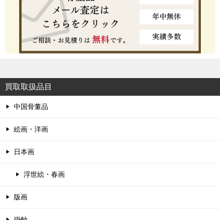
買取取扱品目
中国骨董品
絵画・洋画
日本画
浮世絵・春画
版画
掛軸