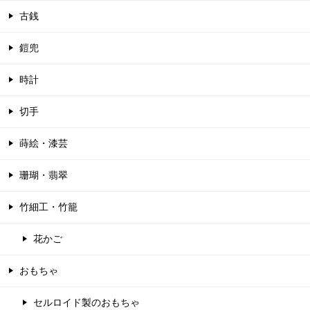
古銭
鎧兜
時計
切手
蒔絵・漆芸
珊瑚・翡翠
竹細工・竹籠
花かご
おもちゃ
セルロイド製のおもちゃ