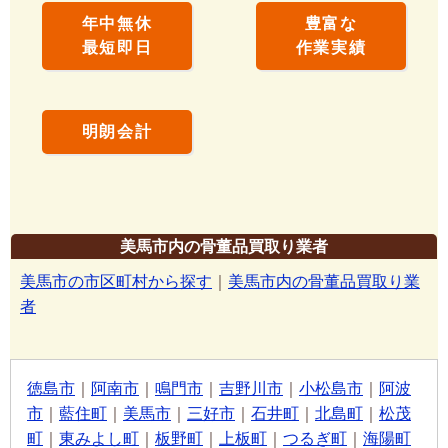
年中無休
豊富な
最短即日
作業実績
明朗会計
美馬市内の骨董品買取り業者
美馬市の市区町村から探す
｜
美馬市内の骨董品買取り業
者
徳島市
｜
阿南市
｜
鳴門市
｜
吉野川市
｜
小松島市
｜
阿波
市
｜
藍住町
｜
美馬市
｜
三好市
｜
石井町
｜
北島町
｜
松茂
町
｜
東みよし町
｜
板野町
｜
上板町
｜
つるぎ町
｜
海陽町