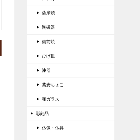
薩摩焼
陶磁器
備前焼
ひげ皿
漆器
蕎麦ちょこ
和ガラス
彫刻品
仏像・仏具