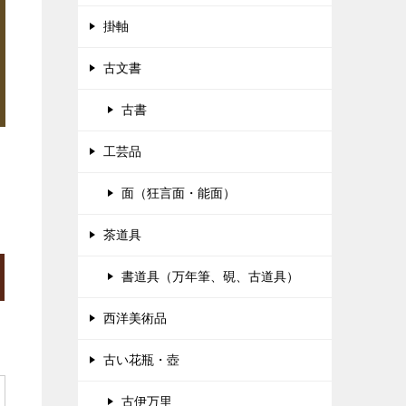
掛軸
古文書
古書
工芸品
面（狂言面・能面）
茶道具
書道具（万年筆、硯、古道具）
西洋美術品
古い花瓶・壺
古伊万里