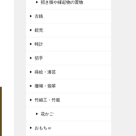
招き猫や縁起物の置物
古銭
鎧兜
時計
切手
蒔絵・漆芸
珊瑚・翡翠
竹細工・竹籠
花かご
おもちゃ