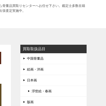
ら骨董品買取りセンターへお任せ下さい。鑑定士多数在籍
出張査定実施中。
買取取扱品目
中国骨董品
絵画・洋画
日本画
浮世絵・春画
版画