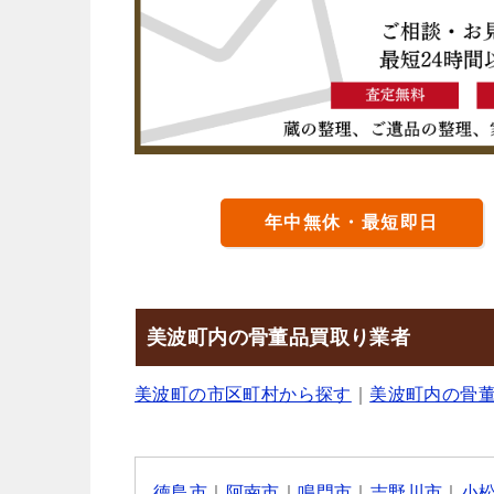
年中無休・最短即日
美波町内の骨董品買取り業者
美波町の市区町村から探す
｜
美波町内の骨
徳島市
｜
阿南市
｜
鳴門市
｜
吉野川市
｜
小