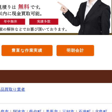
豊富な作業実績
明朗会計
董品買取り業者
松島市
｜
阿波市
｜
藍住町
｜
美馬市
｜
三好市
｜
石井町
｜
北島町