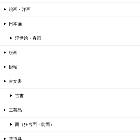
絵画・洋画
日本画
浮世絵・春画
版画
掛軸
古文書
古書
工芸品
面（狂言面・能面）
茶道具