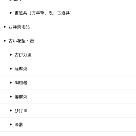
書道具（万年筆、硯、古道具）
西洋美術品
古い花瓶・壺
古伊万里
薩摩焼
陶磁器
備前焼
ひげ皿
漆器