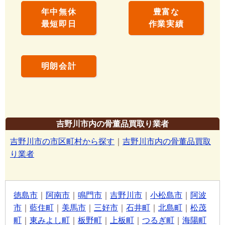
年中無休
豊富な
最短即日
作業実績
明朗会計
吉野川市内の骨董品買取り業者
吉野川市の市区町村から探す
｜
吉野川市内の骨董品買取
り業者
徳島市
｜
阿南市
｜
鳴門市
｜
吉野川市
｜
小松島市
｜
阿波
市
｜
藍住町
｜
美馬市
｜
三好市
｜
石井町
｜
北島町
｜
松茂
町
｜
東みよし町
｜
板野町
｜
上板町
｜
つるぎ町
｜
海陽町