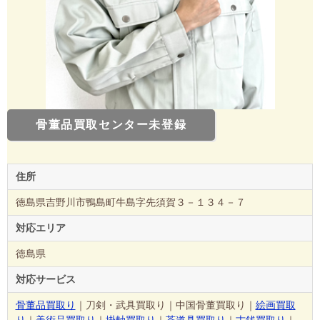
骨董品買取センター未登録
住所
徳島県吉野川市鴨島町牛島字先須賀３－１３４－７
対応エリア
徳島県
対応サービス
骨董品買取り
｜刀剣・武具買取り｜中国骨董買取り｜
絵画買取
り
｜
美術品買取り
｜
掛軸買取り
｜
茶道具買取り
｜
古銭買取り
｜