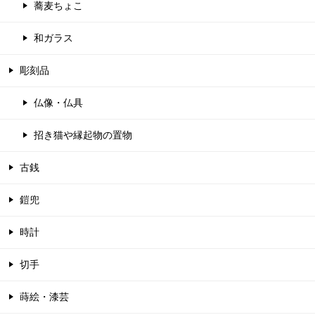
蕎麦ちょこ
和ガラス
彫刻品
仏像・仏具
招き猫や縁起物の置物
古銭
鎧兜
時計
切手
蒔絵・漆芸