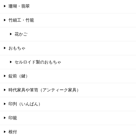
珊瑚・翡翠
竹細工・竹籠
花かご
おもちゃ
セルロイド製のおもちゃ
錠前（鍵）
時代家具や箪笥（アンティーク家具）
印判（いんばん）
印籠
根付