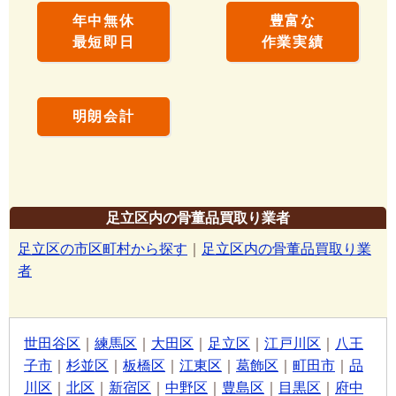
年中無休
豊富な
最短即日
作業実績
明朗会計
足立区内の骨董品買取り業者
足立区の市区町村から探す
｜
足立区内の骨董品買取り業
者
世田谷区
｜
練馬区
｜
大田区
｜
足立区
｜
江戸川区
｜
八王
子市
｜
杉並区
｜
板橋区
｜
江東区
｜
葛飾区
｜
町田市
｜
品
川区
｜
北区
｜
新宿区
｜
中野区
｜
豊島区
｜
目黒区
｜
府中