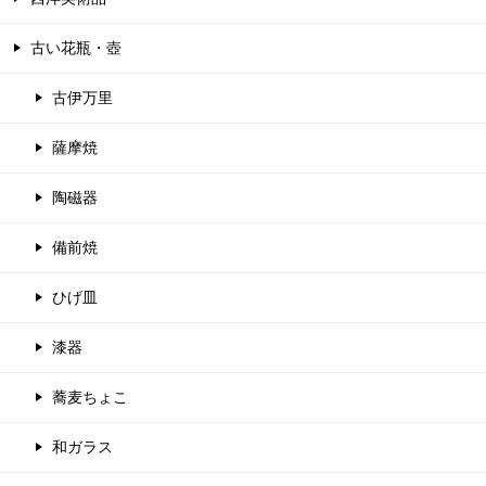
古い花瓶・壺
古伊万里
薩摩焼
陶磁器
備前焼
ひげ皿
漆器
蕎麦ちょこ
和ガラス