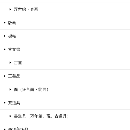
浮世絵・春画
版画
掛軸
古文書
古書
工芸品
面（狂言面・能面）
茶道具
書道具（万年筆、硯、古道具）
西洋美術品