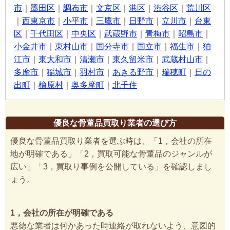
市
｜
墨田区
｜
調布市
｜
文京区
｜
港区
｜
渋谷区
｜
荒川区
｜
西東京市
｜
小平市
｜
三鷹市
｜
日野市
｜
立川市
｜
台東
区
｜
千代田区
｜
中央区
｜
武蔵野市
｜
青梅市
｜
昭島市
｜
小金井市
｜
東村山市
｜
国分寺市
｜
国立市
｜
福生市
｜
狛
江市
｜
東大和市
｜
清瀬市
｜
東久留米市
｜
武蔵村山市
｜
多摩市
｜
稲城市
｜
羽村市
｜
あきる野市
｜
瑞穂町
｜
日の
出町
｜
檜原村
｜
奥多摩町
｜
北千住
優良な骨董品買取り業者の選び方
優良な骨董品買取り業者を選ぶ時は、「1，会社の所在
地が明確である」「2，買取可能な骨董品のジャンルが
広い」「3，買取り事例を公開している」を確認しまし
ょう。
1，会社の所在が明確である
悪徳な業者は何かあった時連絡が取れないよう、意図的