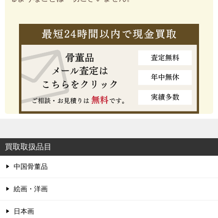
買取取扱品目
中国骨董品
絵画・洋画
日本画