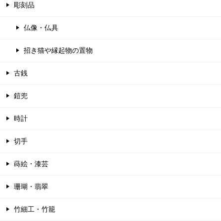
彫刻品
仏像・仏具
招き猫や縁起物の置物
古銭
鎧兜
時計
切手
蒔絵・漆芸
珊瑚・翡翠
竹細工・竹籠