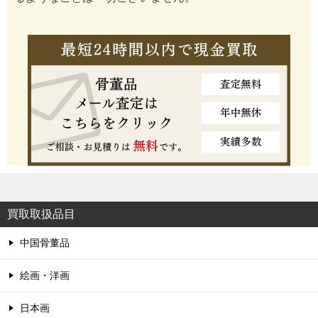
買取取扱品目
中国骨董品
絵画・洋画
日本画