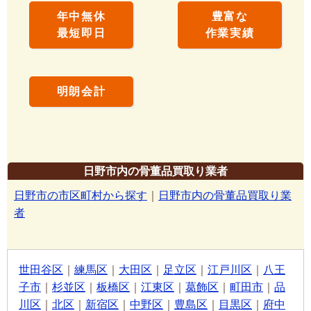
年中無休
豊富な
最短即日
作業実績
明朗会計
日野市内の骨董品買取り業者
日野市の市区町村から探す
｜
日野市内の骨董品買取り業
者
世田谷区
｜
練馬区
｜
大田区
｜
足立区
｜
江戸川区
｜
八王
子市
｜
杉並区
｜
板橋区
｜
江東区
｜
葛飾区
｜
町田市
｜
品
川区
｜
北区
｜
新宿区
｜
中野区
｜
豊島区
｜
目黒区
｜
府中