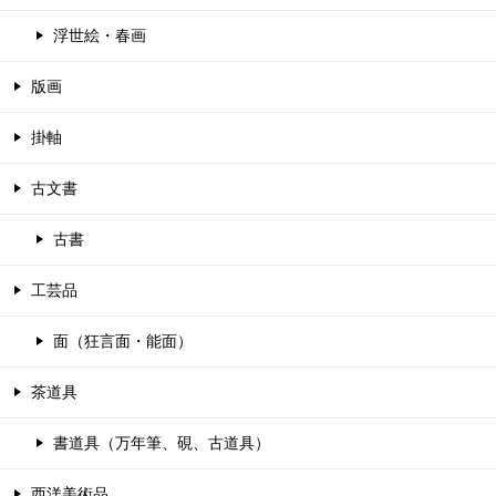
浮世絵・春画
版画
掛軸
古文書
古書
工芸品
面（狂言面・能面）
茶道具
書道具（万年筆、硯、古道具）
西洋美術品