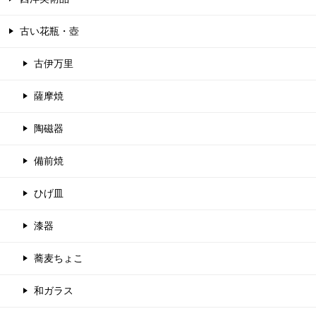
古い花瓶・壺
古伊万里
薩摩焼
陶磁器
備前焼
ひげ皿
漆器
蕎麦ちょこ
和ガラス