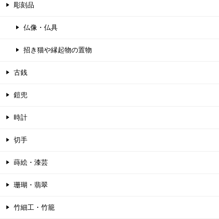
彫刻品
仏像・仏具
招き猫や縁起物の置物
古銭
鎧兜
時計
切手
蒔絵・漆芸
珊瑚・翡翠
竹細工・竹籠