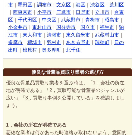
市
｜
墨田区
｜
調布市
｜
文京区
｜
港区
｜
渋谷区
｜
荒川区
｜
西東京市
｜
小平市
｜
三鷹市
｜
日野市
｜
立川市
｜
台東
区
｜
千代田区
｜
中央区
｜
武蔵野市
｜
青梅市
｜
昭島市
｜
小金井市
｜
東村山市
｜
国分寺市
｜
国立市
｜
福生市
｜
狛
江市
｜
東大和市
｜
清瀬市
｜
東久留米市
｜
武蔵村山市
｜
多摩市
｜
稲城市
｜
羽村市
｜
あきる野市
｜
瑞穂町
｜
日の
出町
｜
檜原村
｜
奥多摩町
｜
北千住
優良な骨董品買取り業者の選び方
優良な骨董品買取り業者を選ぶ時は、「1，会社の所在
地が明確である」「2，買取可能な骨董品のジャンルが
広い」「3，買取り事例を公開している」を確認しまし
ょう。
1，会社の所在が明確である
悪徳な業者は何かあった時連絡が取れないよう、意図的