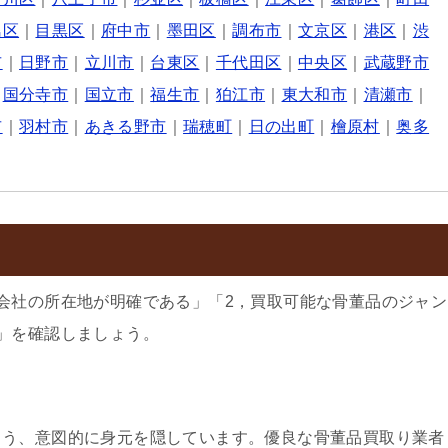
島区
｜
目黒区
｜
府中市
｜
墨田区
｜
調布市
｜
文京区
｜
港区
｜
渋
市
｜
日野市
｜
立川市
｜
台東区
｜
千代田区
｜
中央区
｜
武蔵野市
｜
国分寺市
｜
国立市
｜
福生市
｜
狛江市
｜
東大和市
｜
清瀬市
｜
市
｜
羽村市
｜
あきる野市
｜
瑞穂町
｜
日の出町
｜
檜原村
｜
奥多
会社の所在地が明確である」「2，買取可能な骨董品のジャン
」を確認しましょう。
よう、意図的に身元を隠しています。優良な骨董品買取り業者