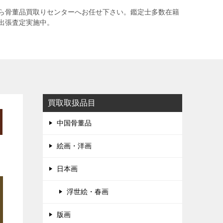
ら骨董品買取りセンターへお任せ下さい。鑑定士多数在籍
出張査定実施中。
買取取扱品目
中国骨董品
絵画・洋画
日本画
浮世絵・春画
版画