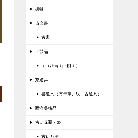
掛軸
古文書
古書
工芸品
面（狂言面・能面）
茶道具
書道具（万年筆、硯、古道具）
西洋美術品
古い花瓶・壺
古伊万里