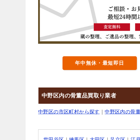
年中無休・最短即日
中野区内の骨董品買取り業者
中野区の市区町村から探す
｜
中野区内の骨
世田谷区
｜
練馬区
｜
大田区
｜
足立区
｜
江