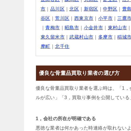
市
｜
品川区
｜
北区
｜
新宿区
｜
中野区
｜
豊
谷区
｜
荒川区
｜
西東京市
｜
小平市
｜
三鷹
｜
青梅市
｜
昭島市
｜
小金井市
｜
東村山市
東久留米市
｜
武蔵村山市
｜
多摩市
｜
稲城
摩町
｜
北千住
優良な骨董品買取り業者の選び方
優良な骨董品買取り業者を選ぶ時は、「1，
ルが広い」「3，買取り事例を公開している
1，会社の所在が明確である
悪徳な業者は何かあった時連絡が取れない