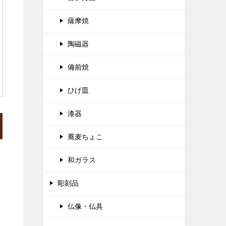
薩摩焼
陶磁器
備前焼
ひげ皿
漆器
蕎麦ちょこ
和ガラス
彫刻品
仏像・仏具