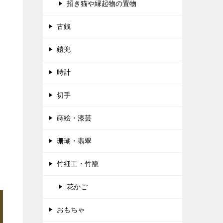
招き猫や縁起物の置物
古銭
鎧兜
時計
切手
蒔絵・漆芸
珊瑚・翡翠
竹細工・竹籠
花かご
おもちゃ