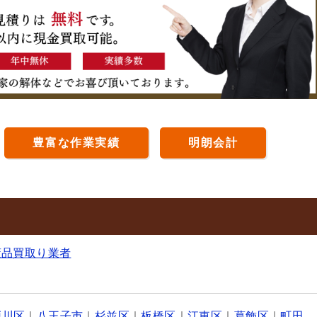
豊富な作業実績
明朗会計
董品買取り業者
戸川区
｜
八王子市
｜
杉並区
｜
板橋区
｜
江東区
｜
葛飾区
｜
町田