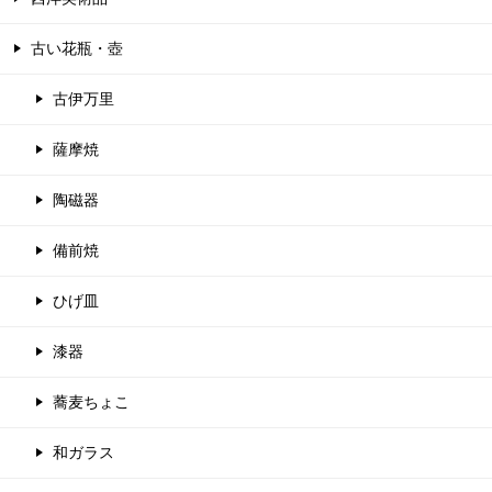
古い花瓶・壺
古伊万里
薩摩焼
陶磁器
備前焼
ひげ皿
漆器
蕎麦ちょこ
和ガラス