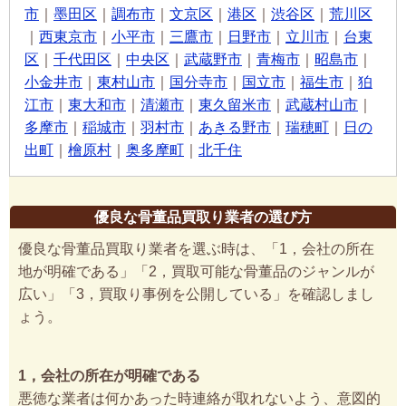
市
｜
墨田区
｜
調布市
｜
文京区
｜
港区
｜
渋谷区
｜
荒川区
｜
西東京市
｜
小平市
｜
三鷹市
｜
日野市
｜
立川市
｜
台東
区
｜
千代田区
｜
中央区
｜
武蔵野市
｜
青梅市
｜
昭島市
｜
小金井市
｜
東村山市
｜
国分寺市
｜
国立市
｜
福生市
｜
狛
江市
｜
東大和市
｜
清瀬市
｜
東久留米市
｜
武蔵村山市
｜
多摩市
｜
稲城市
｜
羽村市
｜
あきる野市
｜
瑞穂町
｜
日の
出町
｜
檜原村
｜
奥多摩町
｜
北千住
優良な骨董品買取り業者の選び方
優良な骨董品買取り業者を選ぶ時は、「1，会社の所在
地が明確である」「2，買取可能な骨董品のジャンルが
広い」「3，買取り事例を公開している」を確認しまし
ょう。
1，会社の所在が明確である
悪徳な業者は何かあった時連絡が取れないよう、意図的