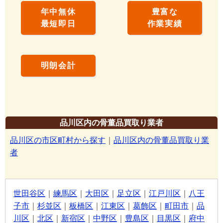
年中無休
豊富な
最短即日
作業実績
明朗会計
品川区内の骨董品買取り業者
品川区の市区町村から探す
｜
品川区内の骨董品買取り業
者
世田谷区
｜
練馬区
｜
大田区
｜
足立区
｜
江戸川区
｜
八王
子市
｜
杉並区
｜
板橋区
｜
江東区
｜
葛飾区
｜
町田市
｜
品
川区
｜
北区
｜
新宿区
｜
中野区
｜
豊島区
｜
目黒区
｜
府中