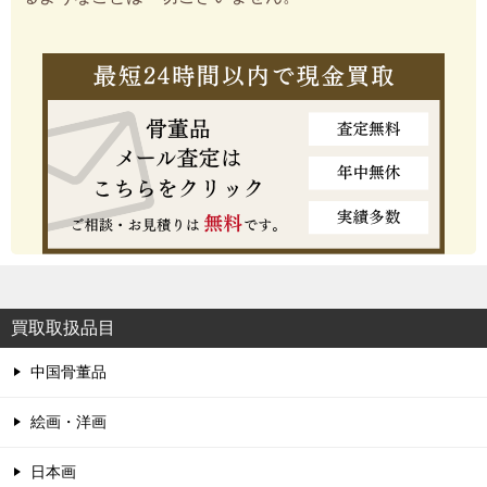
買取取扱品目
中国骨董品
絵画・洋画
日本画