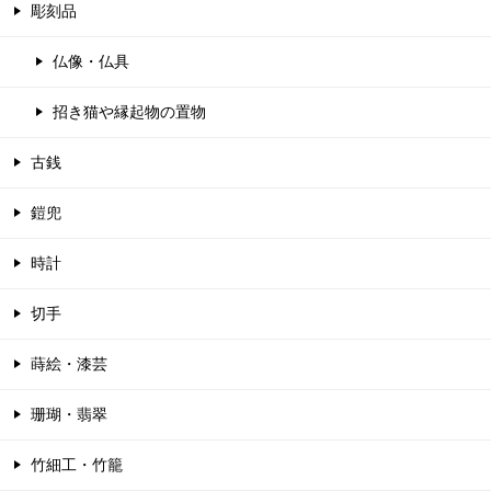
彫刻品
仏像・仏具
招き猫や縁起物の置物
古銭
鎧兜
時計
切手
蒔絵・漆芸
珊瑚・翡翠
竹細工・竹籠