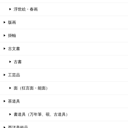
浮世絵・春画
版画
掛軸
古文書
古書
工芸品
面（狂言面・能面）
茶道具
書道具（万年筆、硯、古道具）
西洋美術品