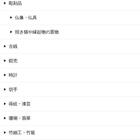
彫刻品
仏像・仏具
招き猫や縁起物の置物
古銭
鎧兜
時計
切手
蒔絵・漆芸
珊瑚・翡翠
竹細工・竹籠