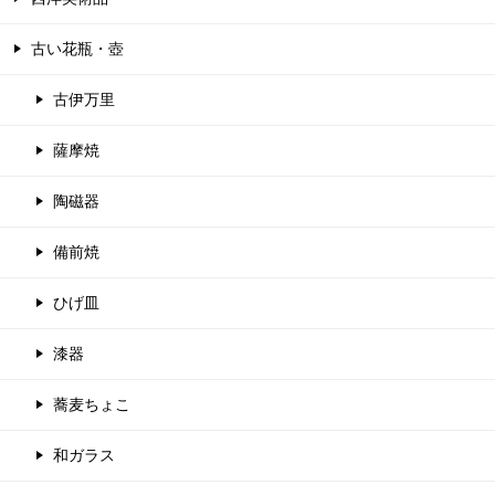
古い花瓶・壺
古伊万里
薩摩焼
陶磁器
備前焼
ひげ皿
漆器
蕎麦ちょこ
和ガラス