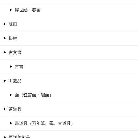
浮世絵・春画
版画
掛軸
古文書
古書
工芸品
面（狂言面・能面）
茶道具
書道具（万年筆、硯、古道具）
西洋美術品