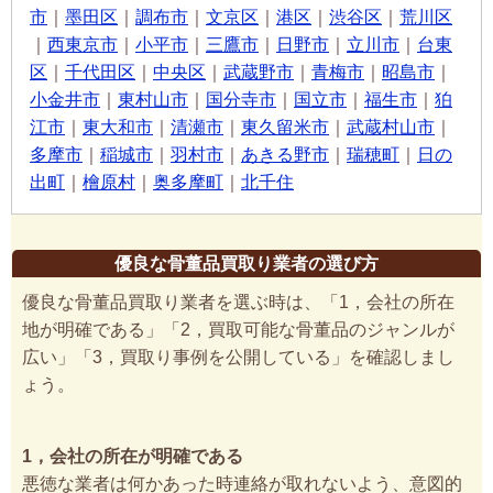
市
｜
墨田区
｜
調布市
｜
文京区
｜
港区
｜
渋谷区
｜
荒川区
｜
西東京市
｜
小平市
｜
三鷹市
｜
日野市
｜
立川市
｜
台東
区
｜
千代田区
｜
中央区
｜
武蔵野市
｜
青梅市
｜
昭島市
｜
小金井市
｜
東村山市
｜
国分寺市
｜
国立市
｜
福生市
｜
狛
江市
｜
東大和市
｜
清瀬市
｜
東久留米市
｜
武蔵村山市
｜
多摩市
｜
稲城市
｜
羽村市
｜
あきる野市
｜
瑞穂町
｜
日の
出町
｜
檜原村
｜
奥多摩町
｜
北千住
優良な骨董品買取り業者の選び方
優良な骨董品買取り業者を選ぶ時は、「1，会社の所在
地が明確である」「2，買取可能な骨董品のジャンルが
広い」「3，買取り事例を公開している」を確認しまし
ょう。
1，会社の所在が明確である
悪徳な業者は何かあった時連絡が取れないよう、意図的