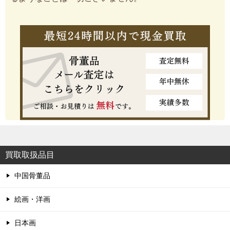
買取取扱品目
中国骨董品
絵画・洋画
日本画