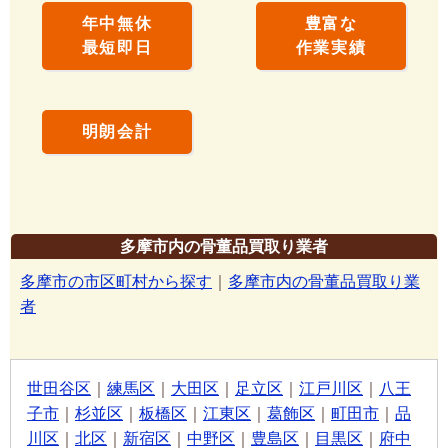
年中無休
豊富な
最短即日
作業実績
明朗会計
多摩市内の骨董品買取り業者
多摩市の市区町村から探す
｜
多摩市内の骨董品買取り業
者
世田谷区
｜
練馬区
｜
大田区
｜
足立区
｜
江戸川区
｜
八王
子市
｜
杉並区
｜
板橋区
｜
江東区
｜
葛飾区
｜
町田市
｜
品
川区
｜
北区
｜
新宿区
｜
中野区
｜
豊島区
｜
目黒区
｜
府中