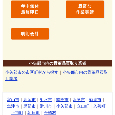
年中無休
豊富な
最短即日
作業実績
明朗会計
小矢部市内の骨董品買取り業者
小矢部市の市区町村から探す
｜
小矢部市内の骨董品買取
り業者
富山市
｜
高岡市
｜
射水市
｜
南砺市
｜
氷見市
｜
砺波市
｜
魚津市
｜
黒部市
｜
滑川市
｜
小矢部市
｜
立山町
｜
入善町
｜
上市町
｜
朝日町
｜
舟橋村