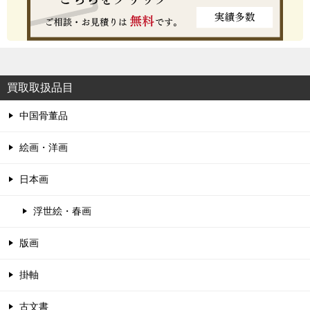
買取取扱品目
中国骨董品
絵画・洋画
日本画
浮世絵・春画
版画
掛軸
古文書