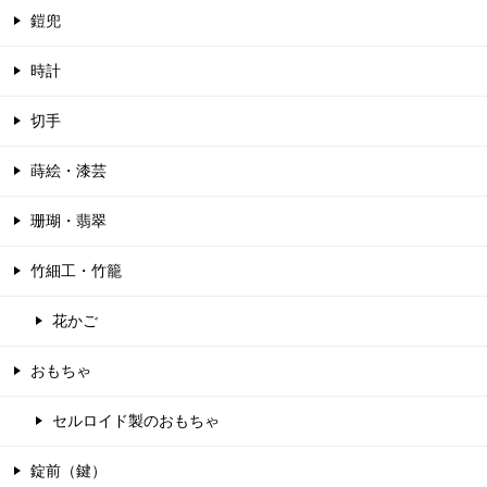
鎧兜
時計
切手
蒔絵・漆芸
珊瑚・翡翠
竹細工・竹籠
花かご
おもちゃ
セルロイド製のおもちゃ
錠前（鍵）