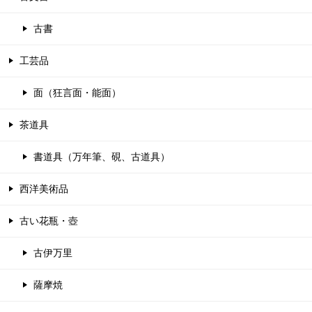
古書
工芸品
面（狂言面・能面）
茶道具
書道具（万年筆、硯、古道具）
西洋美術品
古い花瓶・壺
古伊万里
薩摩焼