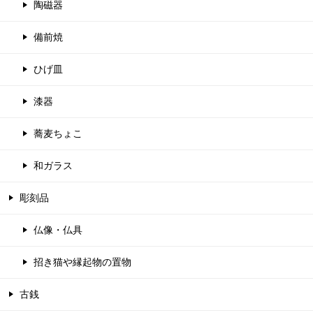
陶磁器
備前焼
ひげ皿
漆器
蕎麦ちょこ
和ガラス
彫刻品
仏像・仏具
招き猫や縁起物の置物
古銭