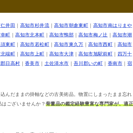
市仁井田
｜
高知市杉井流
｜
高知市朝倉東町
｜
高知市南はりまや
市幸町
｜
高知市北本町
｜
高知市鴨部
｜
高知市梅ノ辻
｜
高知市潮
高須東町
｜
高知市若松町
｜
高知市東久万
｜
高知市西町
｜
高知市
市北端町
｜
高知市上町
｜
高知市大津
｜
高知市旭駅前町
｜
四万十
岡郡日高村
｜
香美市
｜
土佐清水市
｜
吾川郡いの町
｜
香南市
｜
宿
い込んだままの掛軸などの古美術品。物置にしまったまま忘れ
品はございませんか？
骨董品の鑑定経験豊富な専門家が、適