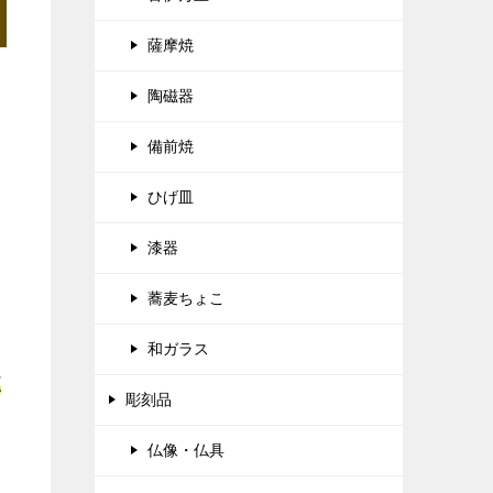
薩摩焼
陶磁器
備前焼
ひげ皿
漆器
蕎麦ちょこ
和ガラス
正
彫刻品
仏像・仏具