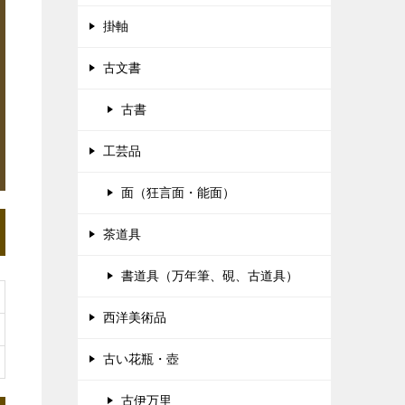
掛軸
古文書
古書
工芸品
面（狂言面・能面）
茶道具
書道具（万年筆、硯、古道具）
西洋美術品
古い花瓶・壺
古伊万里