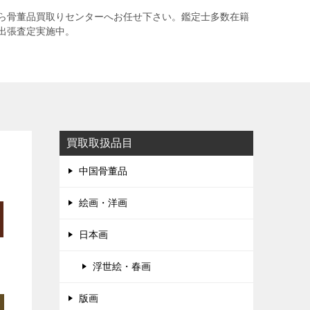
ら骨董品買取りセンターへお任せ下さい。鑑定士多数在籍
出張査定実施中。
買取取扱品目
中国骨董品
絵画・洋画
日本画
浮世絵・春画
版画