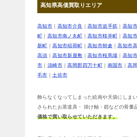
高知県高価買取りエリア
高知市
｜
高知市介良
｜
高知市追手筋
｜
高知
町
｜
高知市南ノ丸町
｜
高知市桜井町
｜
高知
新町
｜
高知市稲荷町
｜
高知市朝倉
｜
高知市
高須
｜
高知市新屋敷
｜
高知市桜馬場
｜
高知
市
｜
須崎市
｜
高岡郡四万十町
｜
南国市
｜
高
毛市
｜
土佐市
飾らなくなってしまった絵画や天袋にしま
さられたお茶道具・ 掛け軸・鎧などの骨董
価格で買い取らせていただきます。