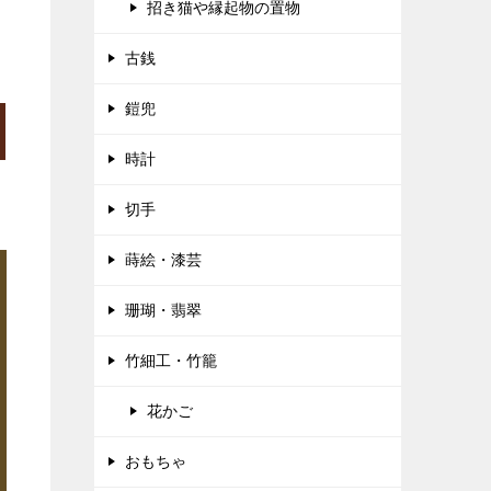
招き猫や縁起物の置物
古銭
鎧兜
時計
切手
蒔絵・漆芸
珊瑚・翡翠
竹細工・竹籠
花かご
おもちゃ