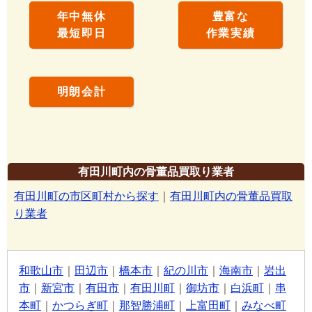
年中無休
豊富な
最短即日
作業実績
明朗会計
有田川町内の骨董品買取り業者
有田川町の市区町村から探す
｜
有田川町内の骨董品買取
り業者
和歌山市
｜
田辺市
｜
橋本市
｜
紀の川市
｜
海南市
｜
岩出
市
｜
新宮市
｜
有田市
｜
有田川町
｜
御坊市
｜
白浜町
｜
串
本町
｜
かつらぎ町
｜
那智勝浦町
｜
上富田町
｜
みなべ町