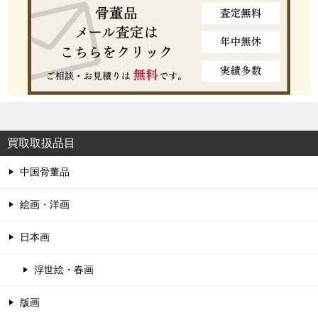
買取取扱品目
中国骨董品
絵画・洋画
日本画
浮世絵・春画
版画