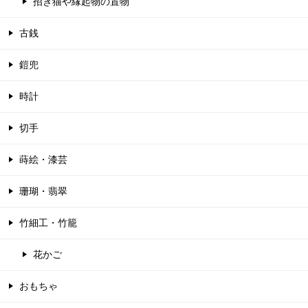
招き猫や縁起物の置物
古銭
鎧兜
時計
切手
蒔絵・漆芸
珊瑚・翡翠
竹細工・竹籠
花かご
おもちゃ