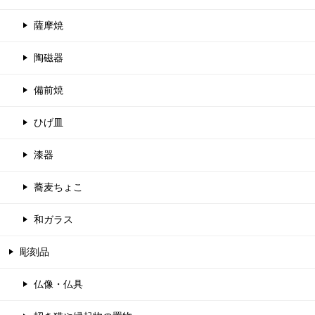
薩摩焼
陶磁器
備前焼
ひげ皿
漆器
蕎麦ちょこ
和ガラス
彫刻品
仏像・仏具