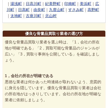
｜
湯浅町
｜
日高川町
｜
紀美野町
｜
印南町
｜
美浜町
｜
広
川町
｜
日高町
｜
由良町
｜
九度山町
｜
すさみ町
｜
高野町
｜
太地町
｜
古座川町
｜
北山村
優良な骨董品買取り業者の選び方
優良な骨董品買取り業者を選ぶ時は、「1，会社の所在
地が明確である」「2，買取可能な骨董品のジャンルが
広い」「3，買取り事例を公開している」を確認しまし
ょう。
1，会社の所在が明確である
悪徳な業者は何かあった時連絡が取れないよう、意図的
に身元を隠しています。優良な骨董品買取り業者は会社
の所在地がはっきりしています。会社の所在地が明確な
業者に依頼しましょう。