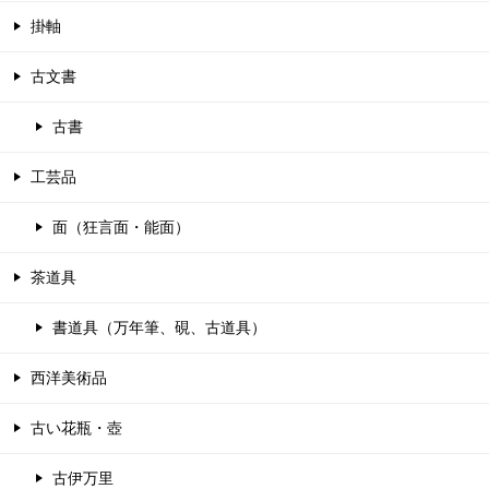
掛軸
古文書
古書
工芸品
面（狂言面・能面）
茶道具
書道具（万年筆、硯、古道具）
西洋美術品
古い花瓶・壺
古伊万里