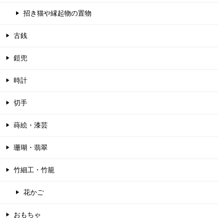
招き猫や縁起物の置物
古銭
鎧兜
時計
切手
蒔絵・漆芸
珊瑚・翡翠
竹細工・竹籠
花かご
おもちゃ