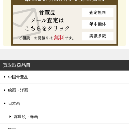
買取取扱品目
中国骨董品
絵画・洋画
日本画
浮世絵・春画