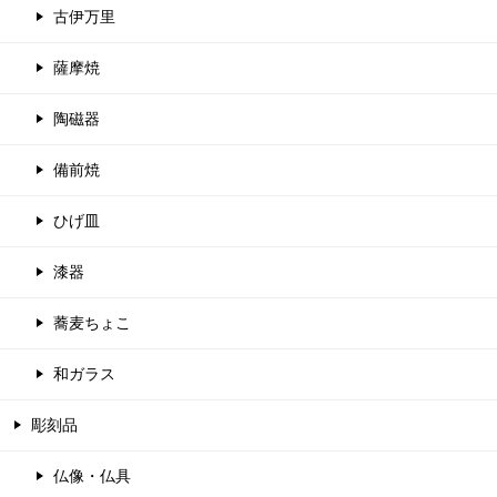
古伊万里
薩摩焼
陶磁器
備前焼
ひげ皿
漆器
蕎麦ちょこ
和ガラス
彫刻品
仏像・仏具