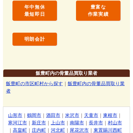
年中無休
豊富な
最短即日
作業実績
明朗会計
飯豊町内の骨董品買取り業者
飯豊町の市区町村から探す
｜
飯豊町内の骨董品買取り業
者
山形市
｜
鶴岡市
｜
酒田市
｜
米沢市
｜
天童市
｜
東根市
｜
寒河江市
｜
新庄市
｜
上山市
｜
南陽市
｜
長井市
｜
村山市
｜
高畠町
｜
庄内町
｜
河北町
｜
尾花沢市
｜
東置賜川西町