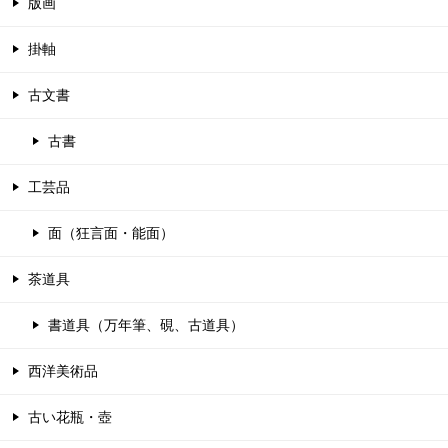
版画
掛軸
古文書
古書
工芸品
面（狂言面・能面）
茶道具
書道具（万年筆、硯、古道具）
西洋美術品
古い花瓶・壺