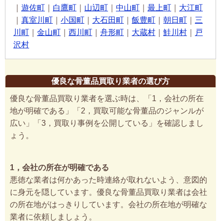
｜
遊佐町
｜
白鷹町
｜
山辺町
｜
中山町
｜
最上町
｜
大江町
｜
真室川町
｜
小国町
｜
大石田町
｜
飯豊町
｜
朝日町
｜
三
川町
｜
金山町
｜
西川町
｜
舟形町
｜
大蔵村
｜
鮭川村
｜
戸
沢村
優良な骨董品買取り業者の選び方
優良な骨董品買取り業者を選ぶ時は、「1，会社の所在
地が明確である」「2，買取可能な骨董品のジャンルが
広い」「3，買取り事例を公開している」を確認しまし
ょう。
1，会社の所在が明確である
悪徳な業者は何かあった時連絡が取れないよう、意図的
に身元を隠しています。優良な骨董品買取り業者は会社
の所在地がはっきりしています。会社の所在地が明確な
業者に依頼しましょう。