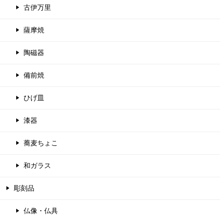
古伊万里
薩摩焼
陶磁器
備前焼
ひげ皿
漆器
蕎麦ちょこ
和ガラス
彫刻品
仏像・仏具