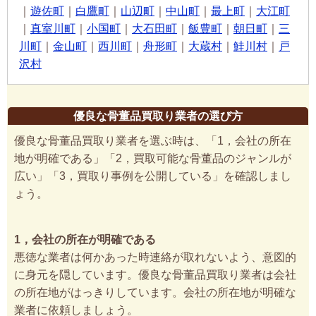
｜
遊佐町
｜
白鷹町
｜
山辺町
｜
中山町
｜
最上町
｜
大江町
｜
真室川町
｜
小国町
｜
大石田町
｜
飯豊町
｜
朝日町
｜
三
川町
｜
金山町
｜
西川町
｜
舟形町
｜
大蔵村
｜
鮭川村
｜
戸
沢村
優良な骨董品買取り業者の選び方
優良な骨董品買取り業者を選ぶ時は、「1，会社の所在
地が明確である」「2，買取可能な骨董品のジャンルが
広い」「3，買取り事例を公開している」を確認しまし
ょう。
1，会社の所在が明確である
悪徳な業者は何かあった時連絡が取れないよう、意図的
に身元を隠しています。優良な骨董品買取り業者は会社
の所在地がはっきりしています。会社の所在地が明確な
業者に依頼しましょう。