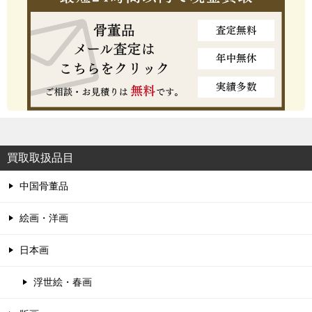
買取取扱品目
中国骨董品
絵画・洋画
日本画
浮世絵・春画