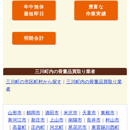
年中無休
豊富な
最短即日
作業実績
明朗会計
三川町内の骨董品買取り業者
三川町の市区町村から探す
｜
三川町内の骨董品買取り業
者
山形市
｜
鶴岡市
｜
酒田市
｜
米沢市
｜
天童市
｜
東根市
｜
寒河江市
｜
新庄市
｜
上山市
｜
南陽市
｜
長井市
｜
村山市
｜
高畠町
｜
庄内町
｜
河北町
｜
尾花沢市
｜
東置賜川西町