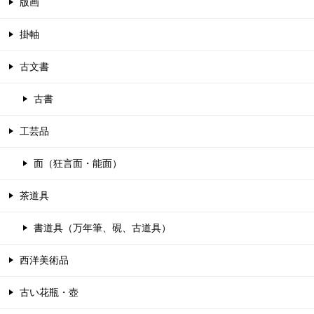
版画
掛軸
古文書
古書
工芸品
面（狂言面・能面）
茶道具
書道具（万年筆、硯、古道具）
西洋美術品
古い花瓶・壺