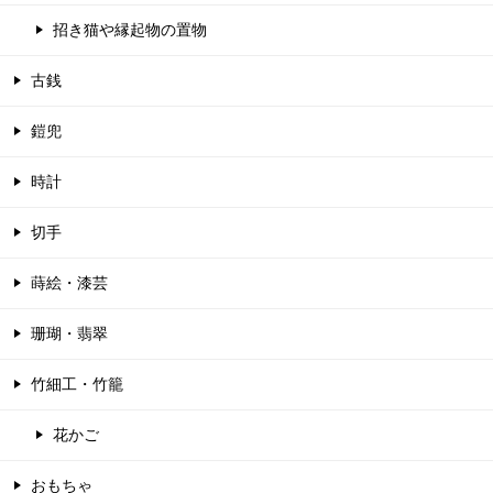
招き猫や縁起物の置物
古銭
鎧兜
時計
切手
蒔絵・漆芸
珊瑚・翡翠
竹細工・竹籠
花かご
おもちゃ