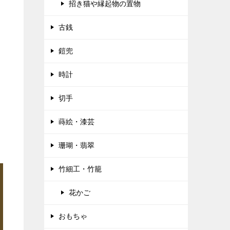
招き猫や縁起物の置物
古銭
鎧兜
時計
切手
蒔絵・漆芸
珊瑚・翡翠
竹細工・竹籠
花かご
おもちゃ