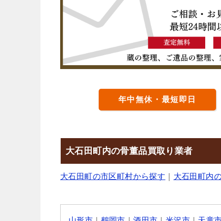
年中無休・最短即日
大石田町内の骨董品買取り業者
大石田町の市区町村から探す
｜
大石田町内
山形市
｜
鶴岡市
｜
酒田市
｜
米沢市
｜
天童