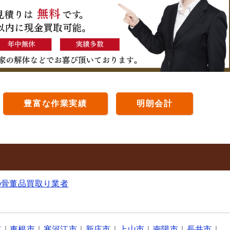
豊富な作業実績
明朗会計
の骨董品買取り業者
市
｜
東根市
｜
寒河江市
｜
新庄市
｜
上山市
｜
南陽市
｜
長井市
｜