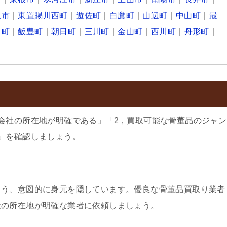
沢市
｜
東置賜川西町
｜
遊佐町
｜
白鷹町
｜
山辺町
｜
中山町
｜
最
田町
｜
飯豊町
｜
朝日町
｜
三川町
｜
金山町
｜
西川町
｜
舟形町
｜
会社の所在地が明確である」「2，買取可能な骨董品のジャン
」を確認しましょう。
よう、意図的に身元を隠しています。優良な骨董品買取り業者
社の所在地が明確な業者に依頼しましょう。