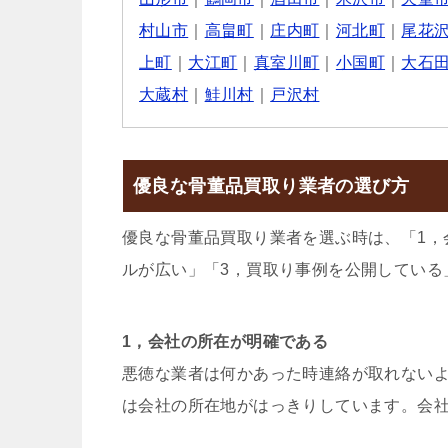
村山市
｜
高畠町
｜
庄内町
｜
河北町
｜
尾花
上町
｜
大江町
｜
真室川町
｜
小国町
｜
大石
大蔵村
｜
鮭川村
｜
戸沢村
優良な骨董品買取り業者の選び方
優良な骨董品買取り業者を選ぶ時は、「1，
ルが広い」「3，買取り事例を公開している
1，会社の所在が明確である
悪徳な業者は何かあった時連絡が取れない
は会社の所在地がはっきりしています。会