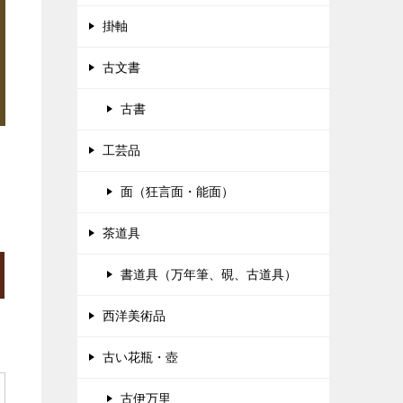
掛軸
古文書
古書
工芸品
面（狂言面・能面）
茶道具
書道具（万年筆、硯、古道具）
西洋美術品
古い花瓶・壺
古伊万里