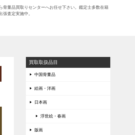
ら骨董品買取りセンターへお任せ下さい。鑑定士多数在籍
出張査定実施中。
買取取扱品目
中国骨董品
絵画・洋画
日本画
浮世絵・春画
版画