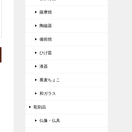
薩摩焼
陶磁器
備前焼
ひげ皿
漆器
蕎麦ちょこ
和ガラス
彫刻品
仏像・仏具