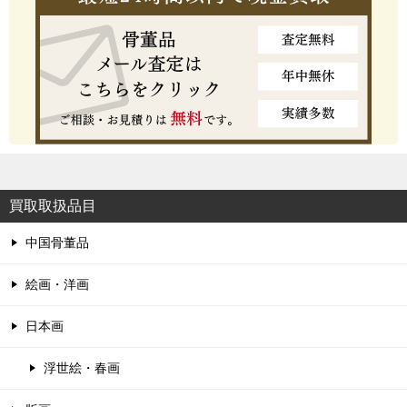
買取取扱品目
中国骨董品
絵画・洋画
日本画
浮世絵・春画