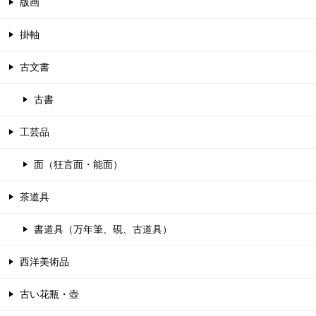
版画
掛軸
古文書
古書
工芸品
面（狂言面・能面）
茶道具
書道具（万年筆、硯、古道具）
西洋美術品
古い花瓶・壺