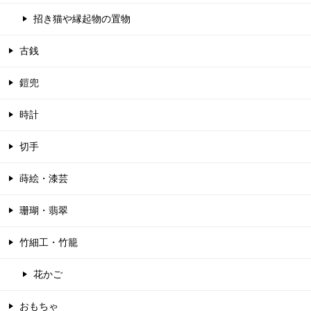
招き猫や縁起物の置物
古銭
鎧兜
時計
切手
蒔絵・漆芸
珊瑚・翡翠
竹細工・竹籠
花かご
おもちゃ