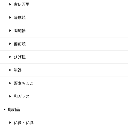
古伊万里
薩摩焼
陶磁器
備前焼
ひげ皿
漆器
蕎麦ちょこ
和ガラス
彫刻品
仏像・仏具