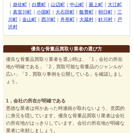
｜
遊佐町
｜
白鷹町
｜
山辺町
｜
中山町
｜
最上町
｜
大江町
｜
真室川町
｜
小国町
｜
大石田町
｜
飯豊町
｜
朝日町
｜
三
川町
｜
金山町
｜
西川町
｜
舟形町
｜
大蔵村
｜
鮭川村
｜
戸
沢村
優良な骨董品買取り業者の選び方
優良な骨董品買取り業者を選ぶ時は、「1，会社の所在
地が明確である」「2，買取可能な骨董品のジャンルが
広い」「3，買取り事例を公開している」を確認しまし
ょう。
1，会社の所在が明確である
悪徳な業者は何かあった時連絡が取れないよう、意図的
に身元を隠しています。優良な骨董品買取り業者は会社
の所在地がはっきりしています。会社の所在地が明確な
業者に依頼しましょう。