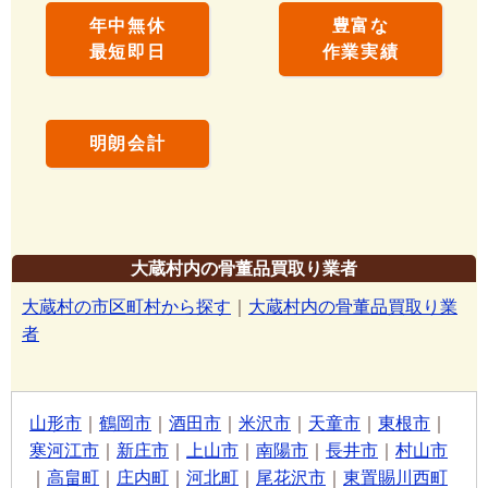
年中無休
豊富な
最短即日
作業実績
明朗会計
大蔵村内の骨董品買取り業者
大蔵村の市区町村から探す
｜
大蔵村内の骨董品買取り業
者
山形市
｜
鶴岡市
｜
酒田市
｜
米沢市
｜
天童市
｜
東根市
｜
寒河江市
｜
新庄市
｜
上山市
｜
南陽市
｜
長井市
｜
村山市
｜
高畠町
｜
庄内町
｜
河北町
｜
尾花沢市
｜
東置賜川西町