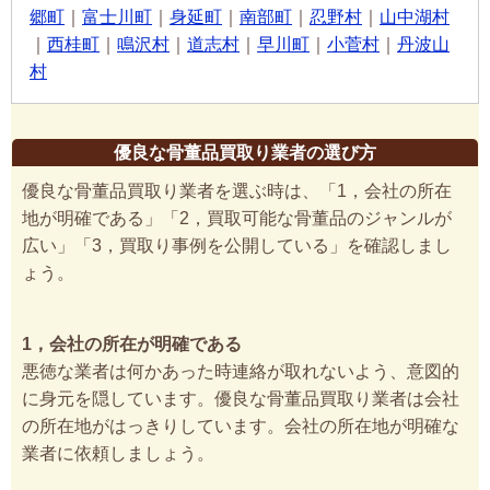
郷町
｜
富士川町
｜
身延町
｜
南部町
｜
忍野村
｜
山中湖村
｜
西桂町
｜
鳴沢村
｜
道志村
｜
早川町
｜
小菅村
｜
丹波山
村
優良な骨董品買取り業者の選び方
優良な骨董品買取り業者を選ぶ時は、「1，会社の所在
地が明確である」「2，買取可能な骨董品のジャンルが
広い」「3，買取り事例を公開している」を確認しまし
ょう。
1，会社の所在が明確である
悪徳な業者は何かあった時連絡が取れないよう、意図的
に身元を隠しています。優良な骨董品買取り業者は会社
の所在地がはっきりしています。会社の所在地が明確な
業者に依頼しましょう。