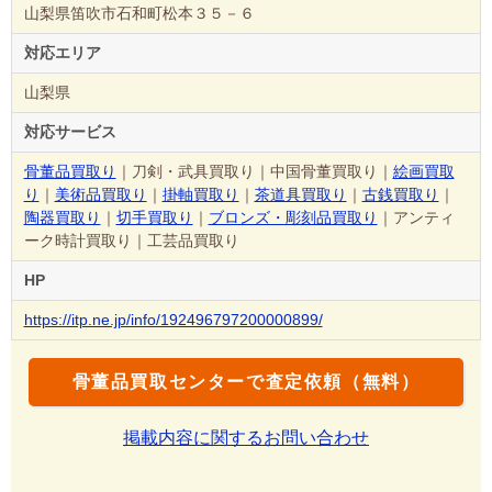
山梨県笛吹市石和町松本３５－６
対応エリア
山梨県
対応サービス
骨董品買取り
｜刀剣・武具買取り｜中国骨董買取り｜
絵画買取
り
｜
美術品買取り
｜
掛軸買取り
｜
茶道具買取り
｜
古銭買取り
｜
陶器買取り
｜
切手買取り
｜
ブロンズ・彫刻品買取り
｜アンティ
ーク時計買取り｜工芸品買取り
HP
https://itp.ne.jp/info/192496797200000899/
骨董品買取センターで査定依頼（無料）
掲載内容に関するお問い合わせ