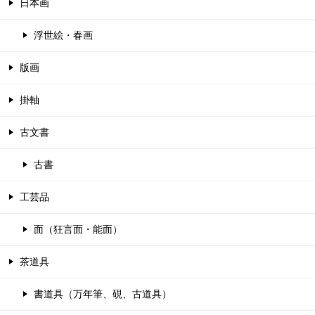
日本画
浮世絵・春画
版画
掛軸
古文書
古書
工芸品
面（狂言面・能面）
茶道具
書道具（万年筆、硯、古道具）