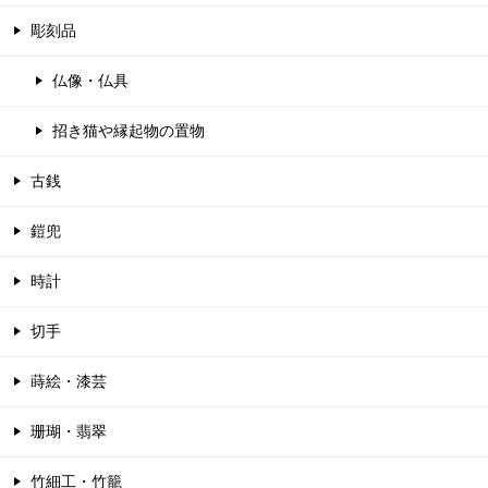
彫刻品
仏像・仏具
招き猫や縁起物の置物
古銭
鎧兜
時計
切手
蒔絵・漆芸
珊瑚・翡翠
竹細工・竹籠