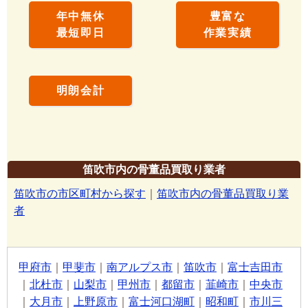
年中無休
豊富な
最短即日
作業実績
明朗会計
笛吹市内の骨董品買取り業者
笛吹市の市区町村から探す
｜
笛吹市内の骨董品買取り業
者
甲府市
｜
甲斐市
｜
南アルプス市
｜
笛吹市
｜
富士吉田市
｜
北杜市
｜
山梨市
｜
甲州市
｜
都留市
｜
韮崎市
｜
中央市
｜
大月市
｜
上野原市
｜
富士河口湖町
｜
昭和町
｜
市川三