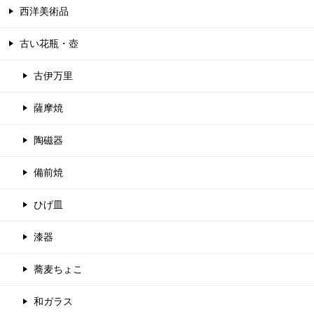
西洋美術品
古い花瓶・壺
古伊万里
薩摩焼
陶磁器
備前焼
ひげ皿
漆器
蕎麦ちょこ
和ガラス