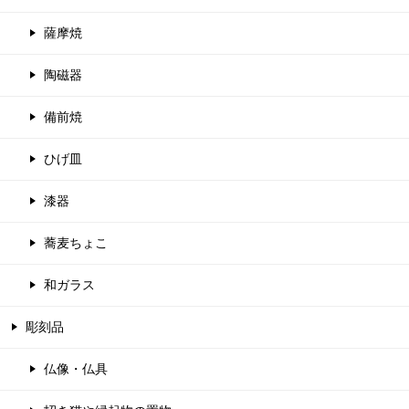
薩摩焼
陶磁器
備前焼
ひげ皿
漆器
蕎麦ちょこ
和ガラス
彫刻品
仏像・仏具