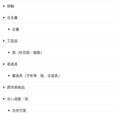
掛軸
古文書
古書
工芸品
面（狂言面・能面）
茶道具
書道具（万年筆、硯、古道具）
西洋美術品
古い花瓶・壺
古伊万里