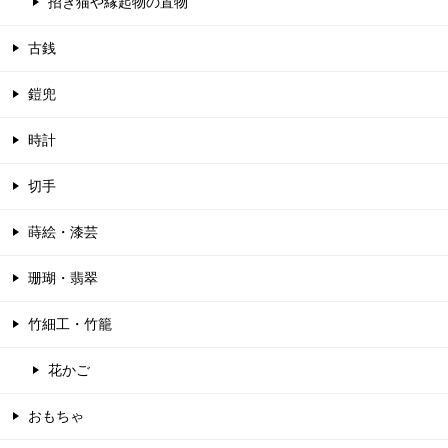
招き猫や縁起物の置物
古銭
鎧兜
時計
切手
蒔絵・漆芸
珊瑚・翡翠
竹細工・竹籠
花かご
おもちゃ