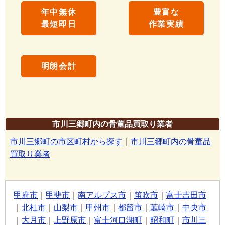
年中無休
豊富な
最短即日
作業実績
明朗会計
市川三郷町内の骨董品買取り業者
市川三郷町の市区町村から探す
｜
市川三郷町内の骨董品
買取り業者
甲府市
｜
甲斐市
｜
南アルプス市
｜
笛吹市
｜
富士吉田市
｜
北杜市
｜
山梨市
｜
甲州市
｜
都留市
｜
韮崎市
｜
中央市
｜
大月市
｜
上野原市
｜
富士河口湖町
｜
昭和町
｜
市川三