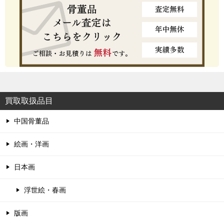
買取取扱品目
中国骨董品
絵画・洋画
日本画
浮世絵・春画
版画