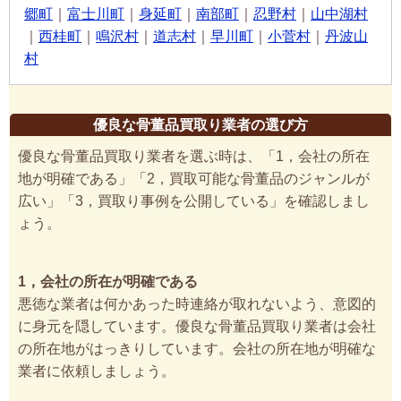
郷町
｜
富士川町
｜
身延町
｜
南部町
｜
忍野村
｜
山中湖村
｜
西桂町
｜
鳴沢村
｜
道志村
｜
早川町
｜
小菅村
｜
丹波山
村
優良な骨董品買取り業者の選び方
優良な骨董品買取り業者を選ぶ時は、「1，会社の所在
地が明確である」「2，買取可能な骨董品のジャンルが
広い」「3，買取り事例を公開している」を確認しまし
ょう。
1，会社の所在が明確である
悪徳な業者は何かあった時連絡が取れないよう、意図的
に身元を隠しています。優良な骨董品買取り業者は会社
の所在地がはっきりしています。会社の所在地が明確な
業者に依頼しましょう。