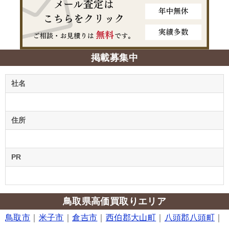
掲載募集中
社名
住所
PR
鳥取県高価買取りエリア
鳥取市
｜
米子市
｜
倉吉市
｜
西伯郡大山町
｜
八頭郡八頭町
｜