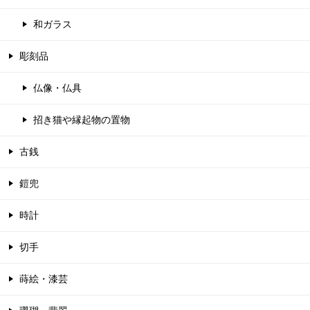
和ガラス
彫刻品
仏像・仏具
招き猫や縁起物の置物
古銭
鎧兜
時計
切手
蒔絵・漆芸