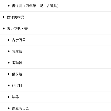
書道具（万年筆、硯、古道具）
西洋美術品
古い花瓶・壺
古伊万里
薩摩焼
陶磁器
備前焼
ひげ皿
漆器
蕎麦ちょこ