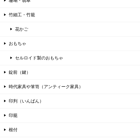
珊瑚・翡翠
竹細工・竹籠
花かご
おもちゃ
セルロイド製のおもちゃ
錠前（鍵）
時代家具や箪笥（アンティーク家具）
印判（いんばん）
印籠
根付