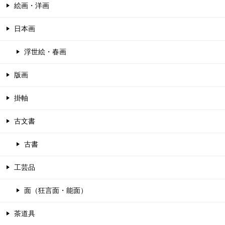
絵画・洋画
日本画
浮世絵・春画
版画
掛軸
古文書
古書
工芸品
面（狂言面・能面）
茶道具