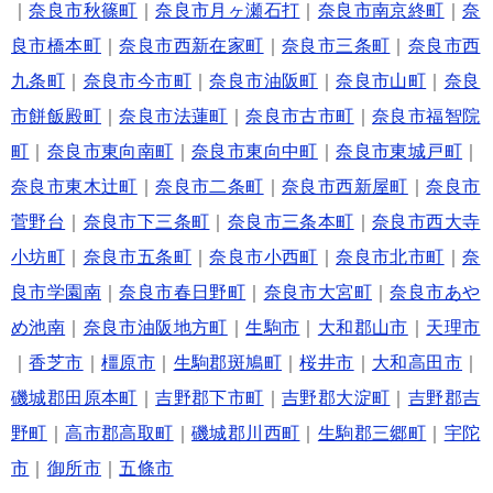
｜
奈良市秋篠町
｜
奈良市月ヶ瀬石打
｜
奈良市南京終町
｜
奈
良市橋本町
｜
奈良市西新在家町
｜
奈良市三条町
｜
奈良市西
九条町
｜
奈良市今市町
｜
奈良市油阪町
｜
奈良市山町
｜
奈良
市餅飯殿町
｜
奈良市法蓮町
｜
奈良市古市町
｜
奈良市福智院
町
｜
奈良市東向南町
｜
奈良市東向中町
｜
奈良市東城戸町
｜
奈良市東木辻町
｜
奈良市二条町
｜
奈良市西新屋町
｜
奈良市
菅野台
｜
奈良市下三条町
｜
奈良市三条本町
｜
奈良市西大寺
小坊町
｜
奈良市五条町
｜
奈良市小西町
｜
奈良市北市町
｜
奈
良市学園南
｜
奈良市春日野町
｜
奈良市大宮町
｜
奈良市あや
め池南
｜
奈良市油阪地方町
｜
生駒市
｜
大和郡山市
｜
天理市
｜
香芝市
｜
橿原市
｜
生駒郡斑鳩町
｜
桜井市
｜
大和高田市
｜
磯城郡田原本町
｜
吉野郡下市町
｜
吉野郡大淀町
｜
吉野郡吉
野町
｜
高市郡高取町
｜
磯城郡川西町
｜
生駒郡三郷町
｜
宇陀
市
｜
御所市
｜
五條市