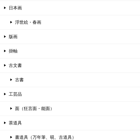
日本画
浮世絵・春画
版画
掛軸
古文書
古書
工芸品
面（狂言面・能面）
茶道具
書道具（万年筆、硯、古道具）