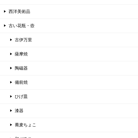
西洋美術品
古い花瓶・壺
古伊万里
薩摩焼
陶磁器
備前焼
ひげ皿
漆器
蕎麦ちょこ