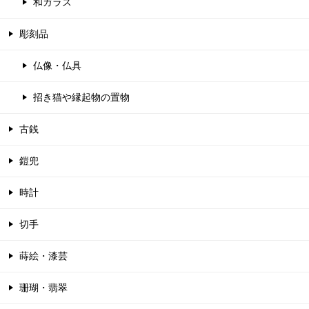
和ガラス
彫刻品
仏像・仏具
招き猫や縁起物の置物
古銭
鎧兜
時計
切手
蒔絵・漆芸
珊瑚・翡翠