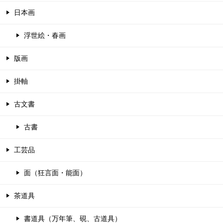
日本画
浮世絵・春画
版画
掛軸
古文書
古書
工芸品
面（狂言面・能面）
茶道具
書道具（万年筆、硯、古道具）