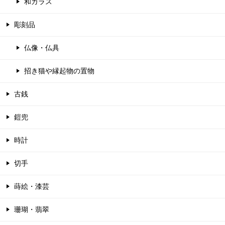
和ガラス
彫刻品
仏像・仏具
招き猫や縁起物の置物
古銭
鎧兜
時計
切手
蒔絵・漆芸
珊瑚・翡翠