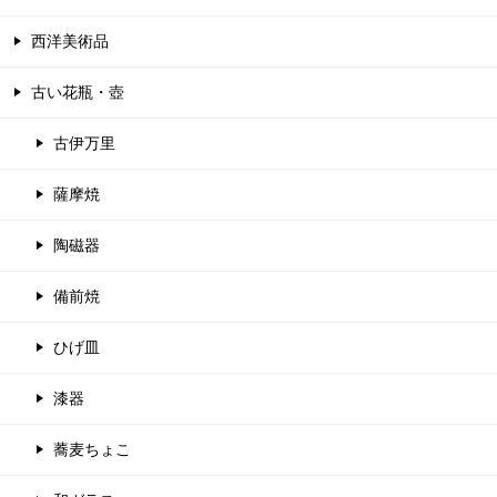
西洋美術品
古い花瓶・壺
古伊万里
薩摩焼
陶磁器
備前焼
ひげ皿
漆器
蕎麦ちょこ