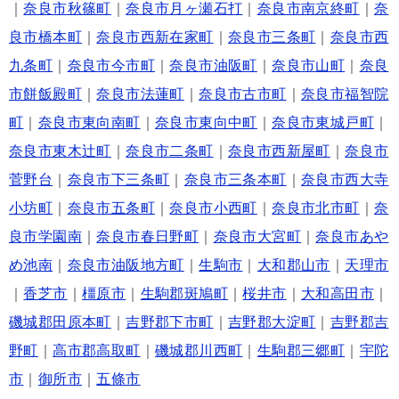
｜
奈良市秋篠町
｜
奈良市月ヶ瀬石打
｜
奈良市南京終町
｜
奈
良市橋本町
｜
奈良市西新在家町
｜
奈良市三条町
｜
奈良市西
九条町
｜
奈良市今市町
｜
奈良市油阪町
｜
奈良市山町
｜
奈良
市餅飯殿町
｜
奈良市法蓮町
｜
奈良市古市町
｜
奈良市福智院
町
｜
奈良市東向南町
｜
奈良市東向中町
｜
奈良市東城戸町
｜
奈良市東木辻町
｜
奈良市二条町
｜
奈良市西新屋町
｜
奈良市
菅野台
｜
奈良市下三条町
｜
奈良市三条本町
｜
奈良市西大寺
小坊町
｜
奈良市五条町
｜
奈良市小西町
｜
奈良市北市町
｜
奈
良市学園南
｜
奈良市春日野町
｜
奈良市大宮町
｜
奈良市あや
め池南
｜
奈良市油阪地方町
｜
生駒市
｜
大和郡山市
｜
天理市
｜
香芝市
｜
橿原市
｜
生駒郡斑鳩町
｜
桜井市
｜
大和高田市
｜
磯城郡田原本町
｜
吉野郡下市町
｜
吉野郡大淀町
｜
吉野郡吉
野町
｜
高市郡高取町
｜
磯城郡川西町
｜
生駒郡三郷町
｜
宇陀
市
｜
御所市
｜
五條市