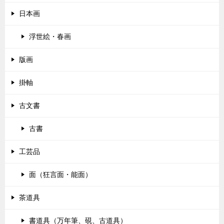
日本画
浮世絵・春画
版画
掛軸
古文書
古書
工芸品
面（狂言面・能面）
茶道具
書道具（万年筆、硯、古道具）