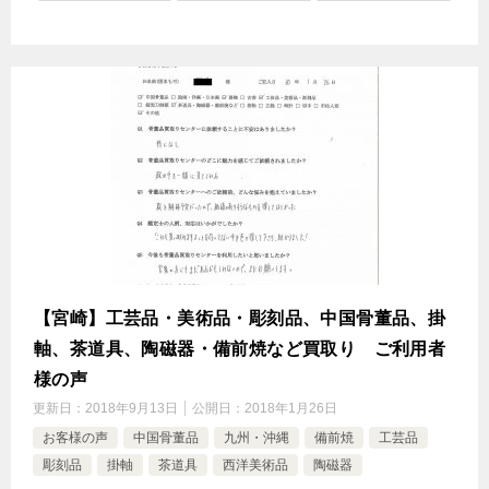
【宮崎】工芸品・美術品・彫刻品、中国骨董品、掛
軸、茶道具、陶磁器・備前焼など買取り ご利用者
様の声
更新日：
2018年9月13日
公開日：
2018年1月26日
お客様の声
中国骨董品
九州・沖縄
備前焼
工芸品
彫刻品
掛軸
茶道具
西洋美術品
陶磁器