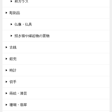
和ガラス
彫刻品
仏像・仏具
招き猫や縁起物の置物
古銭
鎧兜
時計
切手
蒔絵・漆芸
珊瑚・翡翠