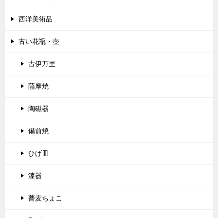
西洋美術品
古い花瓶・壺
古伊万里
薩摩焼
陶磁器
備前焼
ひげ皿
漆器
蕎麦ちょこ