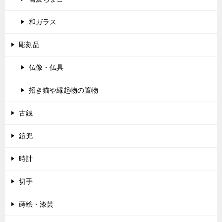
和ガラス
彫刻品
仏像・仏具
招き猫や縁起物の置物
古銭
鎧兜
時計
切手
蒔絵・漆芸