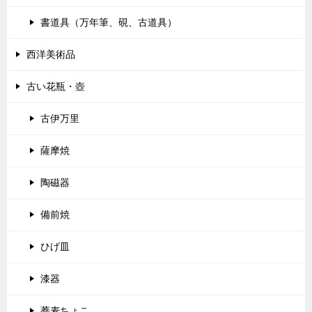
書道具（万年筆、硯、古道具）
西洋美術品
古い花瓶・壺
古伊万里
薩摩焼
陶磁器
備前焼
ひげ皿
漆器
蕎麦ちょこ