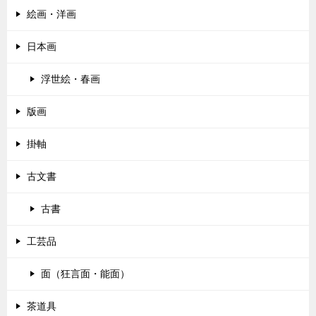
絵画・洋画
日本画
浮世絵・春画
版画
掛軸
古文書
古書
工芸品
面（狂言面・能面）
茶道具