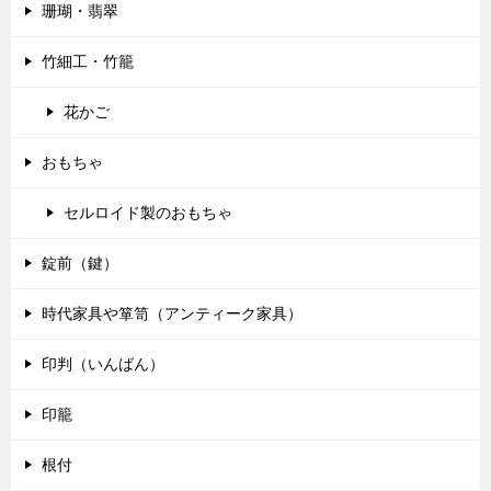
珊瑚・翡翠
竹細工・竹籠
花かご
おもちゃ
セルロイド製のおもちゃ
錠前（鍵）
時代家具や箪笥（アンティーク家具）
印判（いんばん）
印籠
根付