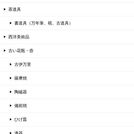
茶道具
書道具（万年筆、硯、古道具）
西洋美術品
古い花瓶・壺
古伊万里
薩摩焼
陶磁器
備前焼
ひげ皿
漆器