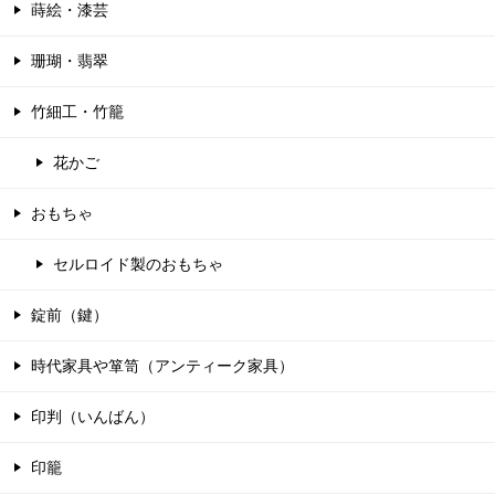
蒔絵・漆芸
珊瑚・翡翠
竹細工・竹籠
花かご
おもちゃ
セルロイド製のおもちゃ
錠前（鍵）
時代家具や箪笥（アンティーク家具）
印判（いんばん）
印籠