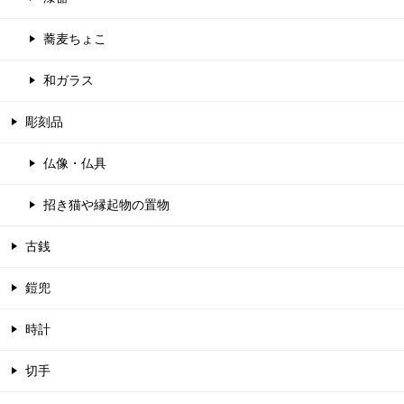
蕎麦ちょこ
和ガラス
彫刻品
仏像・仏具
招き猫や縁起物の置物
古銭
鎧兜
時計
切手