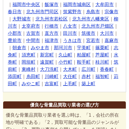
｜
福岡市中央区
｜
飯塚市
｜
福岡市城南区
｜
大牟田市
｜
春日市
｜
北九州市門司区
｜
筑紫野市
｜
糸島市
｜
宗像市
｜
大野城市
｜
北九州市若松区
｜
北九州市八幡東区
｜
柳
川市
｜
太宰府市
｜
行橋市
｜
八女市
｜
北九州市戸畑区
｜
小郡市
｜
古賀市
｜
直方市
｜
田川市
｜
筑後市
｜
大川市
｜
豊前市
｜
中間市
｜
福津市
｜
うきは市
｜
宮若市
｜
嘉麻市
｜
朝倉市
｜
みやま市
｜
那珂川市
｜
宇美町
｜
篠栗町
｜
志
免町
｜
須恵町
｜
新宮町
｜
久山町
｜
粕屋町
｜
芦屋町
｜
水
巻町
｜
岡垣町
｜
遠賀町
｜
小竹町
｜
鞍手町
｜
桂川町
｜
筑
前町
｜
東峰村
｜
大刀洗町
｜
大木町
｜
広川町
｜
香春町
｜
添田町
｜
糸田町
｜
川崎町
｜
大任町
｜
赤村
｜
福智町
｜
苅
田町
｜
みやこ町
｜
吉富町
｜
上毛町
｜
築上町
優良な骨董品買取り業者の選び方
優良な骨董品買取り業者を選ぶ時は、「1，会社の所在
地が明確である」「2，買取可能な骨董品のジャンルが