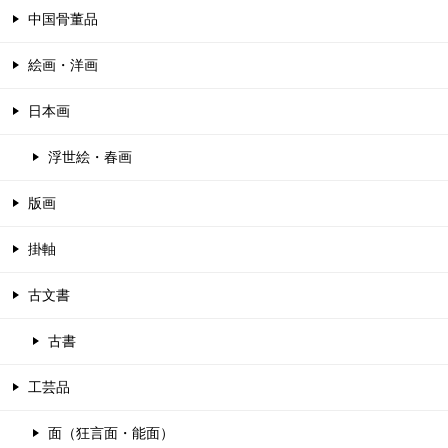
中国骨董品
絵画・洋画
日本画
浮世絵・春画
版画
掛軸
古文書
古書
工芸品
面（狂言面・能面）