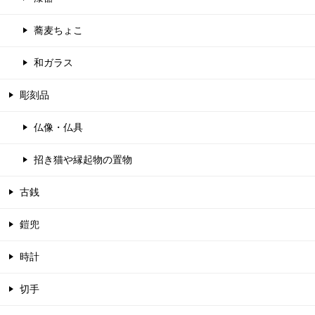
蕎麦ちょこ
和ガラス
彫刻品
仏像・仏具
招き猫や縁起物の置物
古銭
鎧兜
時計
切手