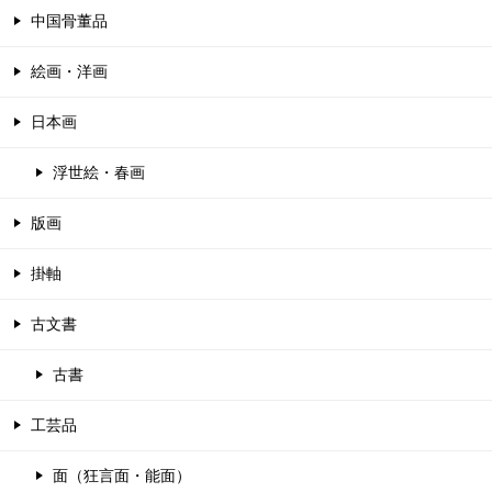
中国骨董品
絵画・洋画
日本画
浮世絵・春画
版画
掛軸
古文書
古書
工芸品
面（狂言面・能面）