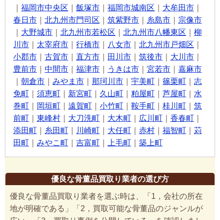
｜
福岡市中央区
｜
飯塚市
｜
福岡市城南区
｜
大牟田市
｜
春日市
｜
北九州市門司区
｜
筑紫野市
｜
糸島市
｜
宗像市
｜
大野城市
｜
北九州市若松区
｜
北九州市八幡東区
｜
柳
川市
｜
太宰府市
｜
行橋市
｜
八女市
｜
北九州市戸畑区
｜
小郡市
｜
古賀市
｜
直方市
｜
田川市
｜
筑後市
｜
大川市
｜
豊前市
｜
中間市
｜
福津市
｜
うきは市
｜
宮若市
｜
嘉麻市
｜
朝倉市
｜
みやま市
｜
那珂川市
｜
宇美町
｜
篠栗町
｜
志
免町
｜
須恵町
｜
新宮町
｜
久山町
｜
粕屋町
｜
芦屋町
｜
水
巻町
｜
岡垣町
｜
遠賀町
｜
小竹町
｜
鞍手町
｜
桂川町
｜
筑
前町
｜
東峰村
｜
大刀洗町
｜
大木町
｜
広川町
｜
香春町
｜
添田町
｜
糸田町
｜
川崎町
｜
大任町
｜
赤村
｜
福智町
｜
苅
田町
｜
みやこ町
｜
吉富町
｜
上毛町
｜
築上町
優良な骨董品買取り業者の選び方
優良な骨董品買取り業者を選ぶ時は、「1，会社の所在
地が明確である」「2，買取可能な骨董品のジャンルが