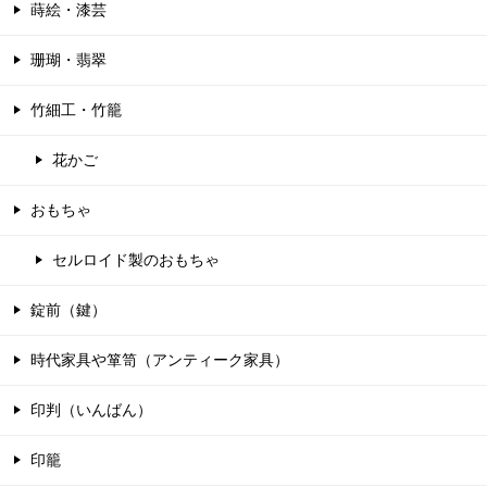
蒔絵・漆芸
珊瑚・翡翠
竹細工・竹籠
花かご
おもちゃ
セルロイド製のおもちゃ
錠前（鍵）
時代家具や箪笥（アンティーク家具）
印判（いんばん）
印籠