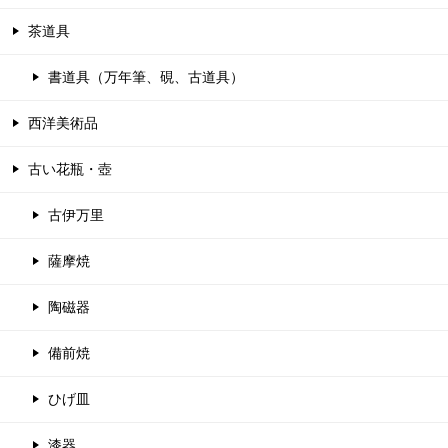
茶道具
書道具（万年筆、硯、古道具）
西洋美術品
古い花瓶・壺
古伊万里
薩摩焼
陶磁器
備前焼
ひげ皿
漆器