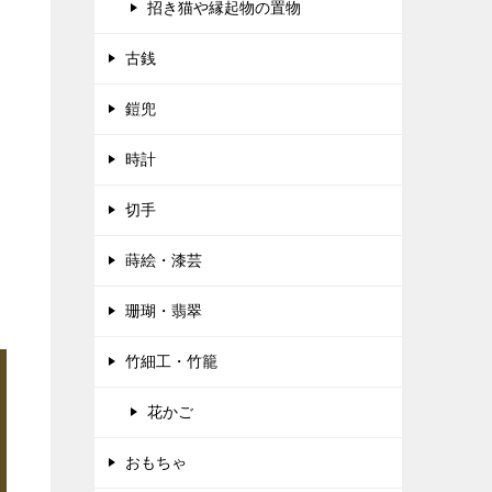
招き猫や縁起物の置物
古銭
鎧兜
時計
切手
蒔絵・漆芸
珊瑚・翡翠
竹細工・竹籠
花かご
おもちゃ