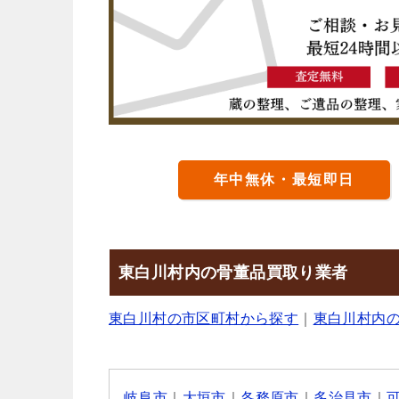
年中無休・最短即日
東白川村内の骨董品買取り業者
東白川村の市区町村から探す
｜
東白川村内
岐阜市
｜
大垣市
｜
各務原市
｜
多治見市
｜