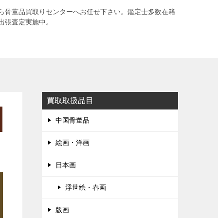
ら骨董品買取りセンターへお任せ下さい。鑑定士多数在籍
出張査定実施中。
買取取扱品目
中国骨董品
絵画・洋画
日本画
浮世絵・春画
版画