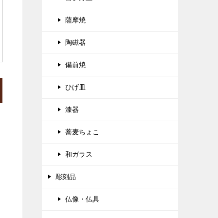
薩摩焼
陶磁器
備前焼
ひげ皿
漆器
蕎麦ちょこ
和ガラス
彫刻品
仏像・仏具