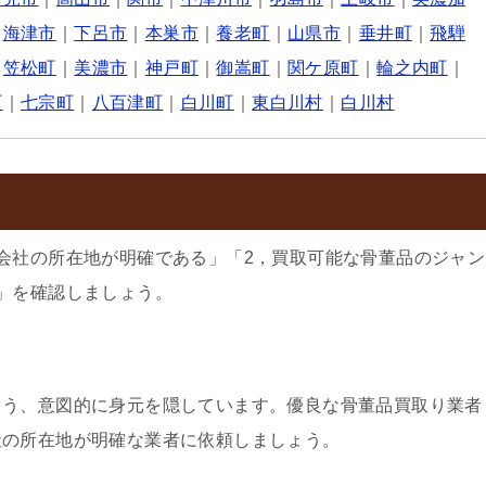
｜
海津市
｜
下呂市
｜
本巣市
｜
養老町
｜
山県市
｜
垂井町
｜
飛騨
｜
笠松町
｜
美濃市
｜
神戸町
｜
御嵩町
｜
関ケ原町
｜
輪之内町
｜
町
｜
七宗町
｜
八百津町
｜
白川町
｜
東白川村
｜
白川村
会社の所在地が明確である」「2，買取可能な骨董品のジャン
」を確認しましょう。
よう、意図的に身元を隠しています。優良な骨董品買取り業者
社の所在地が明確な業者に依頼しましょう。