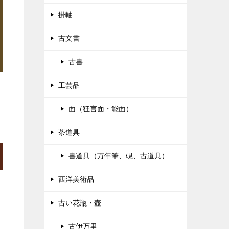
掛軸
古文書
古書
工芸品
面（狂言面・能面）
茶道具
書道具（万年筆、硯、古道具）
西洋美術品
古い花瓶・壺
古伊万里