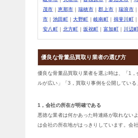
茂市
｜
恵那市
｜
瑞穂市
｜
郡上市
｜
瑞浪市
市
｜
池田町
｜
大野町
｜
岐南町
｜
揖斐川町
安八町
｜
北方町
｜
坂祝町
｜
富加町
｜
川辺
優良な骨董品買取り業者の選び方
優良な骨董品買取り業者を選ぶ時は、「1，
ルが広い」「3，買取り事例を公開している
1，会社の所在が明確である
悪徳な業者は何かあった時連絡が取れない
は会社の所在地がはっきりしています。会