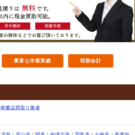
豊富な作業実績
明朗会計
の骨董品買取り業者
可児市
｜
高山市
｜
関市
｜
中津川市
｜
羽島市
｜
土岐市
｜
美濃加