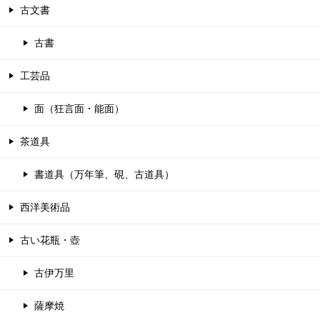
古文書
古書
工芸品
面（狂言面・能面）
茶道具
書道具（万年筆、硯、古道具）
西洋美術品
古い花瓶・壺
古伊万里
薩摩焼