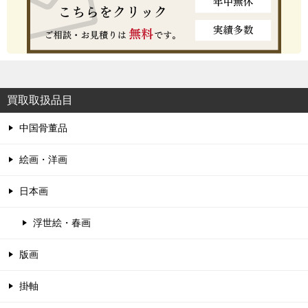
買取取扱品目
中国骨董品
絵画・洋画
日本画
浮世絵・春画
版画
掛軸