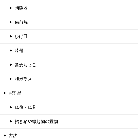
陶磁器
備前焼
ひげ皿
漆器
蕎麦ちょこ
和ガラス
彫刻品
仏像・仏具
招き猫や縁起物の置物
古銭