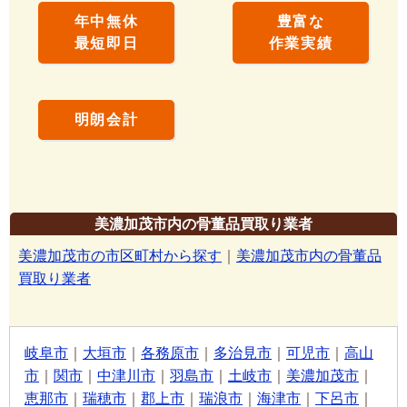
年中無休
豊富な
最短即日
作業実績
明朗会計
美濃加茂市内の骨董品買取り業者
美濃加茂市の市区町村から探す
｜
美濃加茂市内の骨董品
買取り業者
岐阜市
｜
大垣市
｜
各務原市
｜
多治見市
｜
可児市
｜
高山
市
｜
関市
｜
中津川市
｜
羽島市
｜
土岐市
｜
美濃加茂市
｜
恵那市
｜
瑞穂市
｜
郡上市
｜
瑞浪市
｜
海津市
｜
下呂市
｜