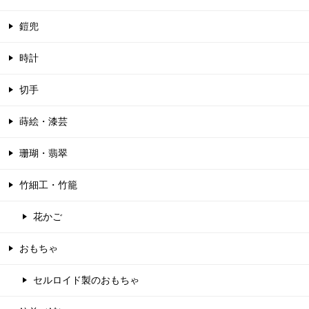
鎧兜
時計
切手
蒔絵・漆芸
珊瑚・翡翠
竹細工・竹籠
花かご
おもちゃ
セルロイド製のおもちゃ