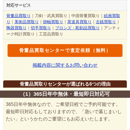
対応サービス
骨董品買取り
｜刀剣・武具買取り｜中国骨董買取り｜
絵画買取
り
｜
美術品買取り
｜
掛軸買取り
｜
茶道具買取り
｜
古銭買取り
｜
陶器買取り
｜
切手買取り
｜
ブロンズ・彫刻品買取り
｜アンティ
ーク時計買取り｜工芸品買取り
骨董品買取センターで査定依頼（無料）
掲載内容に関するお問い合わせ
骨董品買取りセンターが選ばれる6つの理由
（1）365日年中無休・最短即日対応可
365日年中無休なので、ご希望日程でご予約可能です。
最短即日対応もしておりますので、「急いで墓じまいし
たい」というかたのご要望にもお応えいたします。