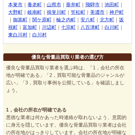
本巣市
｜
養老町
｜
山県市
｜
垂井町
｜
飛騨市
｜
池田町
｜
大野町
｜
岐南町
｜
揖斐川町
｜
笠松町
｜
美濃市
｜
神戸町
｜
御嵩町
｜
関ケ原町
｜
輪之内町
｜
安八町
｜
北方町
｜
坂
祝町
｜
富加町
｜
川辺町
｜
七宗町
｜
八百津町
｜
白川町
｜
東白川村
｜
白川村
優良な骨董品買取り業者の選び方
優良な骨董品買取り業者を選ぶ時は、「1，会社の所在
地が明確である」「2，買取可能な骨董品のジャンルが
広い」「3，買取り事例を公開している」を確認しまし
ょう。
1，会社の所在が明確である
悪徳な業者は何かあった時連絡が取れないよう、意図的
に身元を隠しています。優良な骨董品買取り業者は会社
の所在地がはっきりしています。会社の所在地が明確な