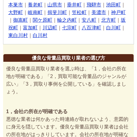
本巣市
｜
養老町
｜
山県市
｜
垂井町
｜
飛騨市
｜
池田町
｜
大野町
｜
岐南町
｜
揖斐川町
｜
笠松町
｜
美濃市
｜
神戸町
｜
御嵩町
｜
関ケ原町
｜
輪之内町
｜
安八町
｜
北方町
｜
坂
祝町
｜
富加町
｜
川辺町
｜
七宗町
｜
八百津町
｜
白川町
｜
東白川村
｜
白川村
優良な骨董品買取り業者の選び方
優良な骨董品買取り業者を選ぶ時は、「1，会社の所在
地が明確である」「2，買取可能な骨董品のジャンルが
広い」「3，買取り事例を公開している」を確認しまし
ょう。
1，会社の所在が明確である
悪徳な業者は何かあった時連絡が取れないよう、意図的
に身元を隠しています。優良な骨董品買取り業者は会社
の所在地がはっきりしています。会社の所在地が明確な