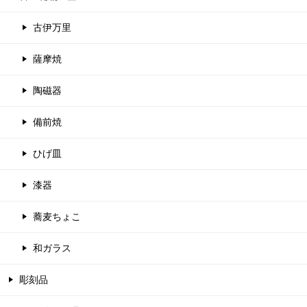
古伊万里
薩摩焼
陶磁器
備前焼
ひげ皿
漆器
蕎麦ちょこ
和ガラス
彫刻品