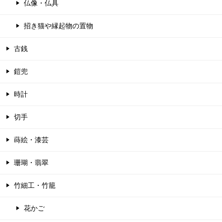
仏像・仏具
招き猫や縁起物の置物
古銭
鎧兜
時計
切手
蒔絵・漆芸
珊瑚・翡翠
竹細工・竹籠
花かご