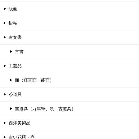
版画
掛軸
古文書
古書
工芸品
面（狂言面・能面）
茶道具
書道具（万年筆、硯、古道具）
西洋美術品
古い花瓶・壺