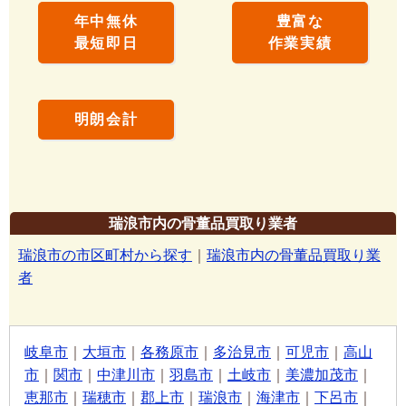
年中無休
豊富な
最短即日
作業実績
明朗会計
瑞浪市内の骨董品買取り業者
瑞浪市の市区町村から探す
｜
瑞浪市内の骨董品買取り業
者
岐阜市
｜
大垣市
｜
各務原市
｜
多治見市
｜
可児市
｜
高山
市
｜
関市
｜
中津川市
｜
羽島市
｜
土岐市
｜
美濃加茂市
｜
恵那市
｜
瑞穂市
｜
郡上市
｜
瑞浪市
｜
海津市
｜
下呂市
｜