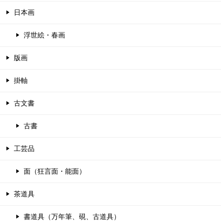
日本画
浮世絵・春画
版画
掛軸
古文書
古書
工芸品
面（狂言面・能面）
茶道具
書道具（万年筆、硯、古道具）