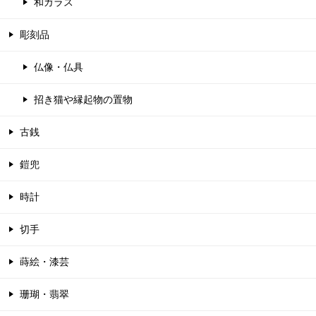
和ガラス
彫刻品
仏像・仏具
招き猫や縁起物の置物
古銭
鎧兜
時計
切手
蒔絵・漆芸
珊瑚・翡翠