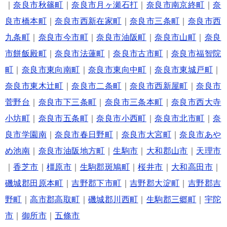
｜
奈良市秋篠町
｜
奈良市月ヶ瀬石打
｜
奈良市南京終町
｜
奈
良市橋本町
｜
奈良市西新在家町
｜
奈良市三条町
｜
奈良市西
九条町
｜
奈良市今市町
｜
奈良市油阪町
｜
奈良市山町
｜
奈良
市餅飯殿町
｜
奈良市法蓮町
｜
奈良市古市町
｜
奈良市福智院
町
｜
奈良市東向南町
｜
奈良市東向中町
｜
奈良市東城戸町
｜
奈良市東木辻町
｜
奈良市二条町
｜
奈良市西新屋町
｜
奈良市
菅野台
｜
奈良市下三条町
｜
奈良市三条本町
｜
奈良市西大寺
小坊町
｜
奈良市五条町
｜
奈良市小西町
｜
奈良市北市町
｜
奈
良市学園南
｜
奈良市春日野町
｜
奈良市大宮町
｜
奈良市あや
め池南
｜
奈良市油阪地方町
｜
生駒市
｜
大和郡山市
｜
天理市
｜
香芝市
｜
橿原市
｜
生駒郡斑鳩町
｜
桜井市
｜
大和高田市
｜
磯城郡田原本町
｜
吉野郡下市町
｜
吉野郡大淀町
｜
吉野郡吉
野町
｜
高市郡高取町
｜
磯城郡川西町
｜
生駒郡三郷町
｜
宇陀
市
｜
御所市
｜
五條市