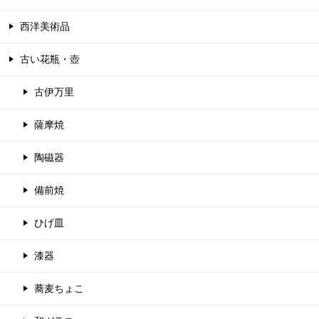
西洋美術品
古い花瓶・壺
古伊万里
薩摩焼
陶磁器
備前焼
ひげ皿
漆器
蕎麦ちょこ