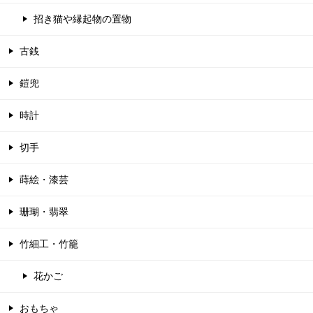
招き猫や縁起物の置物
古銭
鎧兜
時計
切手
蒔絵・漆芸
珊瑚・翡翠
竹細工・竹籠
花かご
おもちゃ