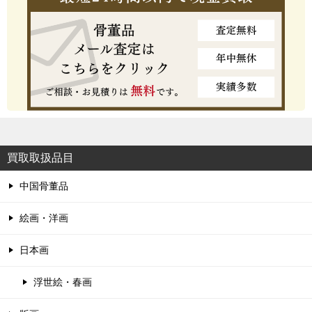
買取取扱品目
中国骨董品
絵画・洋画
日本画
浮世絵・春画