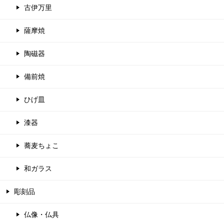
古伊万里
薩摩焼
陶磁器
備前焼
ひげ皿
漆器
蕎麦ちょこ
和ガラス
彫刻品
仏像・仏具