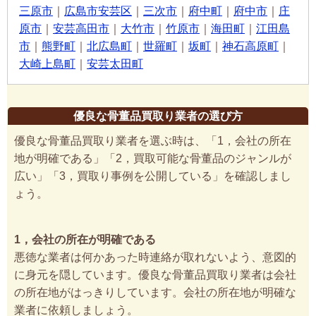
三原市
｜
広島市安芸区
｜
三次市
｜
府中町
｜
府中市
｜
庄
原市
｜
安芸高田市
｜
大竹市
｜
竹原市
｜
海田町
｜
江田島
市
｜
熊野町
｜
北広島町
｜
世羅町
｜
坂町
｜
神石高原町
｜
大崎上島町
｜
安芸太田町
優良な骨董品買取り業者の選び方
優良な骨董品買取り業者を選ぶ時は、「1，会社の所在
地が明確である」「2，買取可能な骨董品のジャンルが
広い」「3，買取り事例を公開している」を確認しまし
ょう。
1，会社の所在が明確である
悪徳な業者は何かあった時連絡が取れないよう、意図的
に身元を隠しています。優良な骨董品買取り業者は会社
の所在地がはっきりしています。会社の所在地が明確な
業者に依頼しましょう。