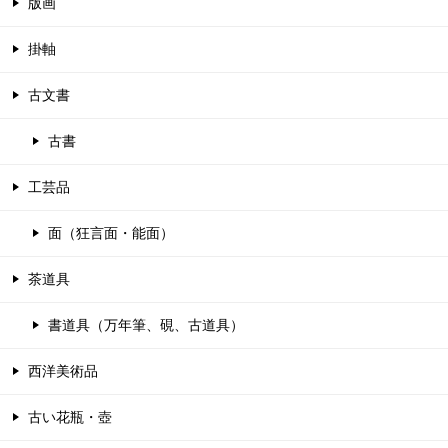
版画
掛軸
古文書
古書
工芸品
面（狂言面・能面）
茶道具
書道具（万年筆、硯、古道具）
西洋美術品
古い花瓶・壺