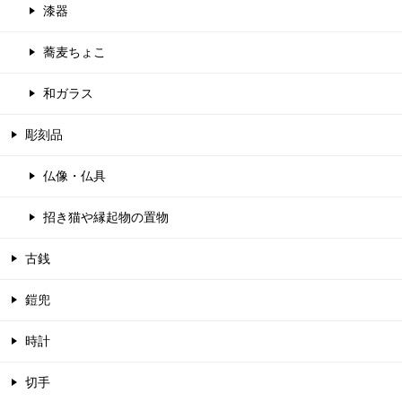
漆器
蕎麦ちょこ
和ガラス
彫刻品
仏像・仏具
招き猫や縁起物の置物
古銭
鎧兜
時計
切手