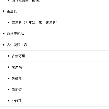
面（狂言面・能面）
茶道具
書道具（万年筆、硯、古道具）
西洋美術品
古い花瓶・壺
古伊万里
薩摩焼
陶磁器
備前焼
ひげ皿