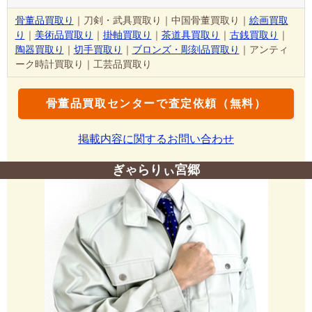
骨董品買取り
｜刀剣・武具買取り｜中国骨董買取り｜
絵画買取
り
｜
美術品買取り
｜
掛軸買取り
｜
茶道具買取り
｜
古銭買取り
｜
陶器買取り
｜
切手買取り
｜
ブロンズ・彫刻品買取り
｜アンティ
ーク時計買取り｜工芸品買取り
骨董品買取センターで査定依頼（無料）
掲載内容に関するお問い合わせ
ぎゃらりぃ宮郷