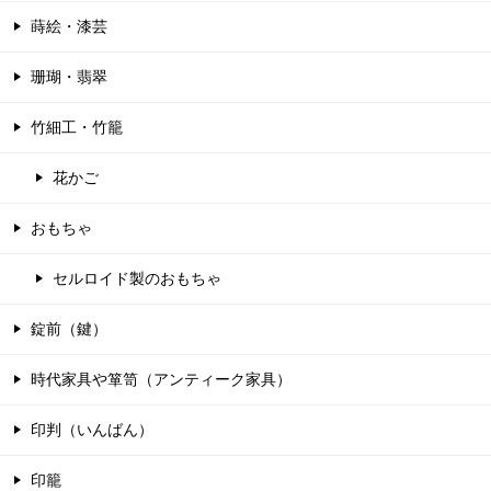
蒔絵・漆芸
珊瑚・翡翠
竹細工・竹籠
花かご
おもちゃ
セルロイド製のおもちゃ
錠前（鍵）
時代家具や箪笥（アンティーク家具）
印判（いんばん）
印籠