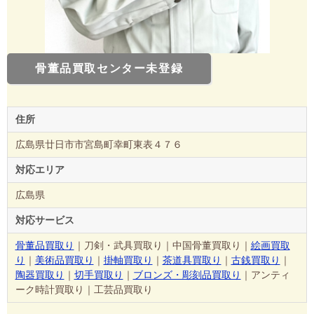
骨董品買取センター未登録
住所
広島県廿日市市宮島町幸町東表４７６
対応エリア
広島県
対応サービス
骨董品買取り
｜刀剣・武具買取り｜中国骨董買取り｜
絵画買取
り
｜
美術品買取り
｜
掛軸買取り
｜
茶道具買取り
｜
古銭買取り
｜
陶器買取り
｜
切手買取り
｜
ブロンズ・彫刻品買取り
｜アンティ
ーク時計買取り｜工芸品買取り