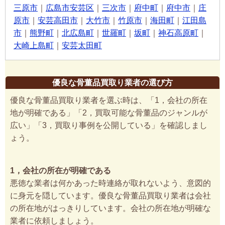
三原市
｜
広島市安芸区
｜
三次市
｜
府中町
｜
府中市
｜
庄
原市
｜
安芸高田市
｜
大竹市
｜
竹原市
｜
海田町
｜
江田島
市
｜
熊野町
｜
北広島町
｜
世羅町
｜
坂町
｜
神石高原町
｜
大崎上島町
｜
安芸太田町
優良な骨董品買取り業者の選び方
優良な骨董品買取り業者を選ぶ時は、「1，会社の所在
地が明確である」「2，買取可能な骨董品のジャンルが
広い」「3，買取り事例を公開している」を確認しまし
ょう。
1，会社の所在が明確である
悪徳な業者は何かあった時連絡が取れないよう、意図的
に身元を隠しています。優良な骨董品買取り業者は会社
の所在地がはっきりしています。会社の所在地が明確な
業者に依頼しましょう。