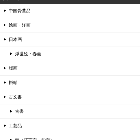
中国骨董品
絵画・洋画
日本画
浮世絵・春画
版画
掛軸
古文書
古書
工芸品