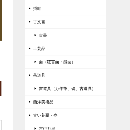
掛軸
古文書
古書
工芸品
面（狂言面・能面）
茶道具
書道具（万年筆、硯、古道具）
西洋美術品
古い花瓶・壺
古伊万里