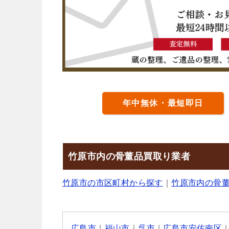
年中無休・最短即日
竹原市内の骨董品買取り業者
竹原市の市区町村から探す
｜
竹原市内の骨
広島市
｜
福山市
｜
呉市
｜
広島市安佐南区