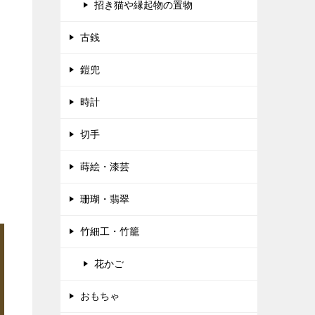
招き猫や縁起物の置物
古銭
鎧兜
時計
切手
蒔絵・漆芸
珊瑚・翡翠
竹細工・竹籠
花かご
おもちゃ