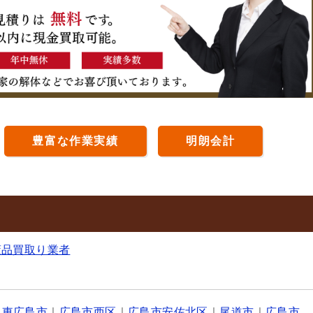
豊富な作業実績
明朗会計
董品買取り業者
｜
東広島市
｜
広島市西区
｜
広島市安佐北区
｜
尾道市
｜
広島市