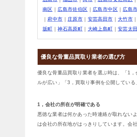
南区
｜
広島市佐伯区
｜
広島市中区
｜
広島
｜
府中市
｜
庄原市
｜
安芸高田市
｜
大竹市
坂町
｜
神石高原町
｜
大崎上島町
｜
安芸太
優良な骨董品買取り業者の選び方
優良な骨董品買取り業者を選ぶ時は、「1，
ルが広い」「3，買取り事例を公開している
1，会社の所在が明確である
悪徳な業者は何かあった時連絡が取れない
は会社の所在地がはっきりしています。会