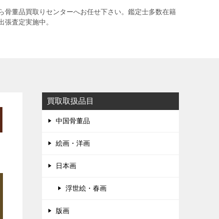
ら骨董品買取りセンターへお任せ下さい。鑑定士多数在籍
出張査定実施中。
買取取扱品目
中国骨董品
絵画・洋画
日本画
浮世絵・春画
版画