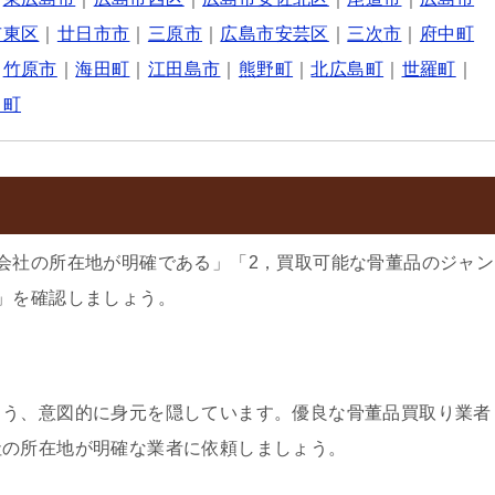
市東区
｜
廿日市市
｜
三原市
｜
広島市安芸区
｜
三次市
｜
府中町
｜
竹原市
｜
海田町
｜
江田島市
｜
熊野町
｜
北広島町
｜
世羅町
｜
田町
会社の所在地が明確である」「2，買取可能な骨董品のジャン
」を確認しましょう。
よう、意図的に身元を隠しています。優良な骨董品買取り業者
社の所在地が明確な業者に依頼しましょう。