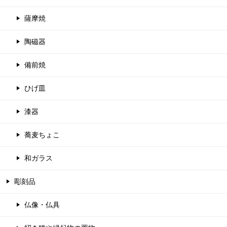
薩摩焼
陶磁器
備前焼
ひげ皿
漆器
蕎麦ちょこ
和ガラス
彫刻品
仏像・仏具