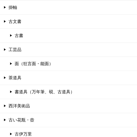
掛軸
古文書
古書
工芸品
面（狂言面・能面）
茶道具
書道具（万年筆、硯、古道具）
西洋美術品
古い花瓶・壺
古伊万里