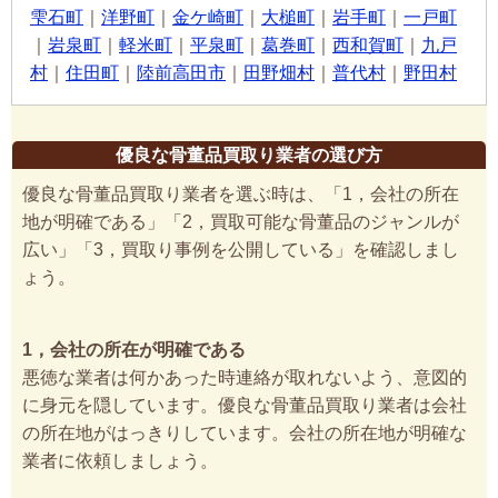
雫石町
｜
洋野町
｜
金ケ崎町
｜
大槌町
｜
岩手町
｜
一戸町
｜
岩泉町
｜
軽米町
｜
平泉町
｜
葛巻町
｜
西和賀町
｜
九戸
村
｜
住田町
｜
陸前高田市
｜
田野畑村
｜
普代村
｜
野田村
優良な骨董品買取り業者の選び方
優良な骨董品買取り業者を選ぶ時は、「1，会社の所在
地が明確である」「2，買取可能な骨董品のジャンルが
広い」「3，買取り事例を公開している」を確認しまし
ょう。
1，会社の所在が明確である
悪徳な業者は何かあった時連絡が取れないよう、意図的
に身元を隠しています。優良な骨董品買取り業者は会社
の所在地がはっきりしています。会社の所在地が明確な
業者に依頼しましょう。