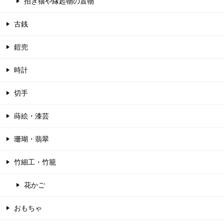
招き猫や縁起物の置物
古銭
鎧兜
時計
切手
蒔絵・漆芸
珊瑚・翡翠
竹細工・竹籠
花かご
おもちゃ