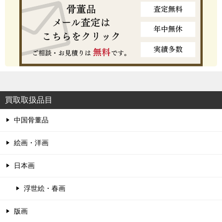
買取取扱品目
中国骨董品
絵画・洋画
日本画
浮世絵・春画
版画