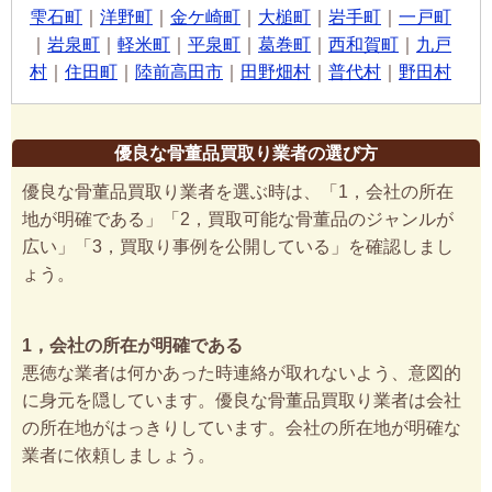
雫石町
｜
洋野町
｜
金ケ崎町
｜
大槌町
｜
岩手町
｜
一戸町
｜
岩泉町
｜
軽米町
｜
平泉町
｜
葛巻町
｜
西和賀町
｜
九戸
村
｜
住田町
｜
陸前高田市
｜
田野畑村
｜
普代村
｜
野田村
優良な骨董品買取り業者の選び方
優良な骨董品買取り業者を選ぶ時は、「1，会社の所在
地が明確である」「2，買取可能な骨董品のジャンルが
広い」「3，買取り事例を公開している」を確認しまし
ょう。
1，会社の所在が明確である
悪徳な業者は何かあった時連絡が取れないよう、意図的
に身元を隠しています。優良な骨董品買取り業者は会社
の所在地がはっきりしています。会社の所在地が明確な
業者に依頼しましょう。