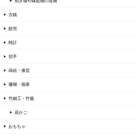
招き猫や縁起物の置物
古銭
鎧兜
時計
切手
蒔絵・漆芸
珊瑚・翡翠
竹細工・竹籠
花かご
おもちゃ