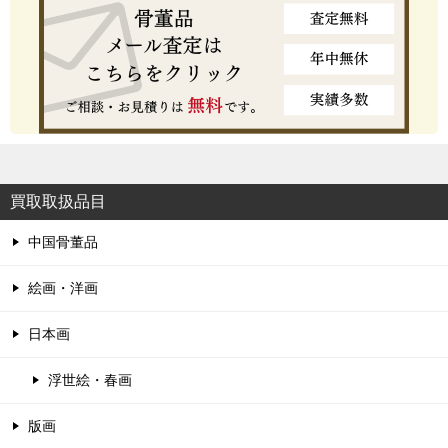
買取取扱品目
中国骨董品
絵画・洋画
日本画
浮世絵・春画
版画