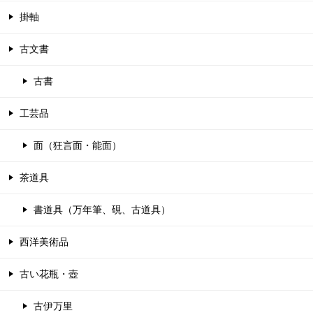
掛軸
古文書
古書
工芸品
面（狂言面・能面）
茶道具
書道具（万年筆、硯、古道具）
西洋美術品
古い花瓶・壺
古伊万里