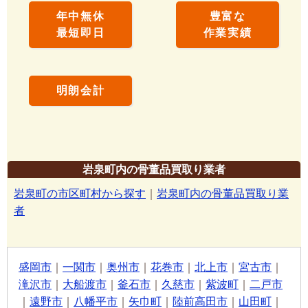
年中無休
豊富な
最短即日
作業実績
明朗会計
岩泉町内の骨董品買取り業者
岩泉町の市区町村から探す
｜
岩泉町内の骨董品買取り業
者
盛岡市
｜
一関市
｜
奥州市
｜
花巻市
｜
北上市
｜
宮古市
｜
滝沢市
｜
大船渡市
｜
釜石市
｜
久慈市
｜
紫波町
｜
二戸市
｜
遠野市
｜
八幡平市
｜
矢巾町
｜
陸前高田市
｜
山田町
｜