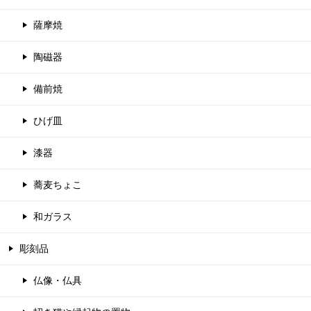
薩摩焼
陶磁器
備前焼
ひげ皿
漆器
蕎麦ちょこ
和ガラス
彫刻品
仏像・仏具