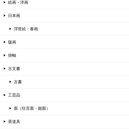
絵画・洋画
日本画
浮世絵・春画
版画
掛軸
古文書
古書
工芸品
面（狂言面・能面）
茶道具