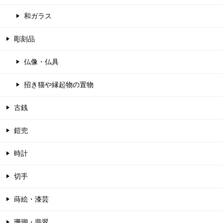
和ガラス
彫刻品
仏像・仏具
招き猫や縁起物の置物
古銭
鎧兜
時計
切手
蒔絵・漆芸
珊瑚・翡翠