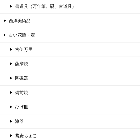
書道具（万年筆、硯、古道具）
西洋美術品
古い花瓶・壺
古伊万里
薩摩焼
陶磁器
備前焼
ひげ皿
漆器
蕎麦ちょこ