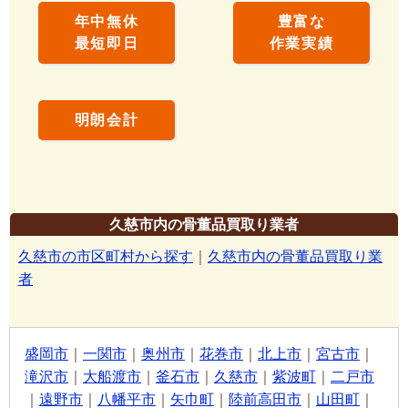
年中無休
豊富な
最短即日
作業実績
明朗会計
久慈市内の骨董品買取り業者
久慈市の市区町村から探す
｜
久慈市内の骨董品買取り業
者
盛岡市
｜
一関市
｜
奥州市
｜
花巻市
｜
北上市
｜
宮古市
｜
滝沢市
｜
大船渡市
｜
釜石市
｜
久慈市
｜
紫波町
｜
二戸市
｜
遠野市
｜
八幡平市
｜
矢巾町
｜
陸前高田市
｜
山田町
｜