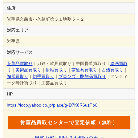
住所
岩手県久慈市小久慈町第３１地割５－２
対応エリア
岩手県
対応サービス
骨董品買取り
｜刀剣・武具買取り｜中国骨董買取り｜
絵画買取
り
｜
美術品買取り
｜
掛軸買取り
｜
茶道具買取り
｜
古銭買取り
｜
陶器買取り
｜
切手買取り
｜
ブロンズ・彫刻品買取り
｜アンティ
ーク時計買取り｜工芸品買取り
HP
https://loco.yahoo.co.jp/place/g-D7K8R6uzTb6
骨董品買取センターで査定依頼（無料）