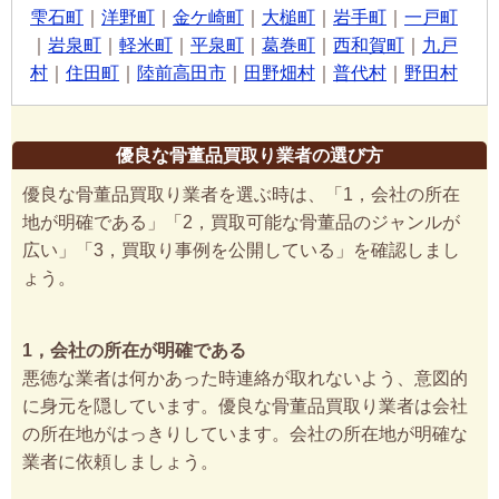
雫石町
｜
洋野町
｜
金ケ崎町
｜
大槌町
｜
岩手町
｜
一戸町
｜
岩泉町
｜
軽米町
｜
平泉町
｜
葛巻町
｜
西和賀町
｜
九戸
村
｜
住田町
｜
陸前高田市
｜
田野畑村
｜
普代村
｜
野田村
優良な骨董品買取り業者の選び方
優良な骨董品買取り業者を選ぶ時は、「1，会社の所在
地が明確である」「2，買取可能な骨董品のジャンルが
広い」「3，買取り事例を公開している」を確認しまし
ょう。
1，会社の所在が明確である
悪徳な業者は何かあった時連絡が取れないよう、意図的
に身元を隠しています。優良な骨董品買取り業者は会社
の所在地がはっきりしています。会社の所在地が明確な
業者に依頼しましょう。