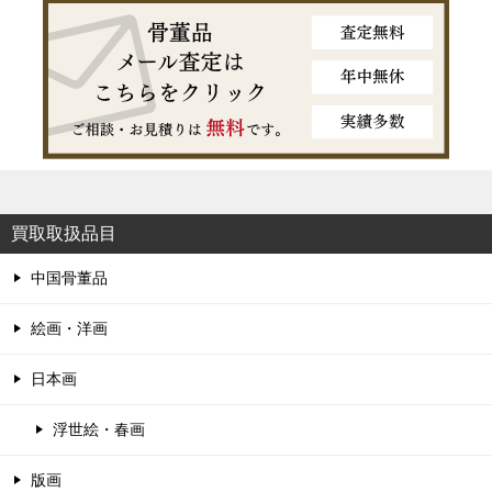
買取取扱品目
中国骨董品
絵画・洋画
日本画
浮世絵・春画
版画