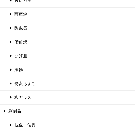
古伊万里
薩摩焼
陶磁器
備前焼
ひげ皿
漆器
蕎麦ちょこ
和ガラス
彫刻品
仏像・仏具