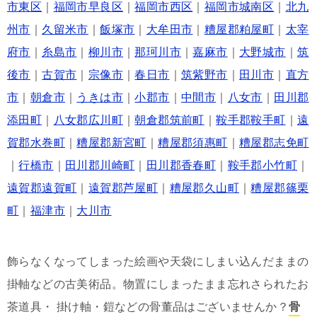
市東区
｜
福岡市早良区
｜
福岡市西区
｜
福岡市城南区
｜
北九
州市
｜
久留米市
｜
飯塚市
｜
大牟田市
｜
糟屋郡粕屋町
｜
太宰
府市
｜
糸島市
｜
柳川市
｜
那珂川市
｜
嘉麻市
｜
大野城市
｜
筑
後市
｜
古賀市
｜
宗像市
｜
春日市
｜
筑紫野市
｜
田川市
｜
直方
市
｜
朝倉市
｜
うきは市
｜
小郡市
｜
中間市
｜
八女市
｜
田川郡
添田町
｜
八女郡広川町
｜
朝倉郡筑前町
｜
鞍手郡鞍手町
｜
遠
賀郡水巻町
｜
糟屋郡新宮町
｜
糟屋郡須惠町
｜
糟屋郡志免町
｜
行橋市
｜
田川郡川崎町
｜
田川郡香春町
｜
鞍手郡小竹町
｜
遠賀郡遠賀町
｜
遠賀郡芦屋町
｜
糟屋郡久山町
｜
糟屋郡篠栗
町
｜
福津市
｜
大川市
飾らなくなってしまった絵画や天袋にしまい込んだままの
掛軸などの古美術品。物置にしまったまま忘れさられたお
茶道具・ 掛け軸・鎧などの骨董品はございませんか？
骨