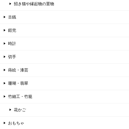
招き猫や縁起物の置物
古銭
鎧兜
時計
切手
蒔絵・漆芸
珊瑚・翡翠
竹細工・竹籠
花かご
おもちゃ