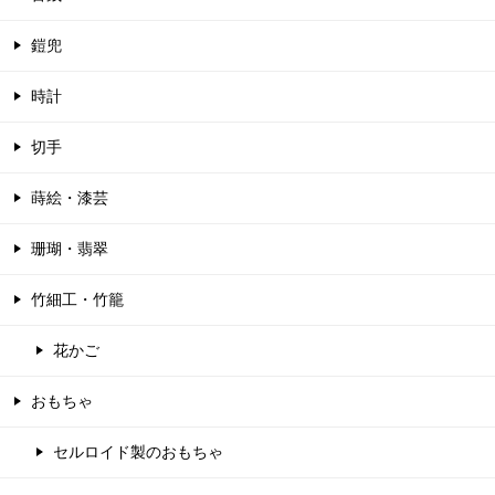
鎧兜
時計
切手
蒔絵・漆芸
珊瑚・翡翠
竹細工・竹籠
花かご
おもちゃ
セルロイド製のおもちゃ