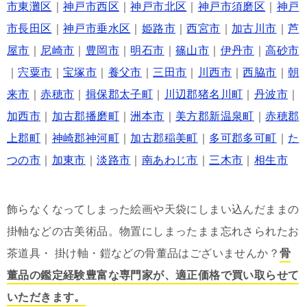
市東灘区
｜
神戸市西区
｜
神戸市北区
｜
神戸市須磨区
｜
神戸
市長田区
｜
神戸市垂水区
｜
姫路市
｜
西宮市
｜
加古川市
｜
芦
屋市
｜
尼崎市
｜
豊岡市
｜
明石市
｜
篠山市
｜
伊丹市
｜
高砂市
｜
宍粟市
｜
宝塚市
｜
養父市
｜
三田市
｜
川西市
｜
西脇市
｜
朝
来市
｜
赤穂市
｜
揖保郡太子町
｜
川辺郡猪名川町
｜
丹波市
｜
加西市
｜
加古郡播磨町
｜
洲本市
｜
美方郡新温泉町
｜
赤穂郡
上郡町
｜
神崎郡神河町
｜
加古郡稲美町
｜
多可郡多可町
｜
た
つの市
｜
加東市
｜
淡路市
｜
南あわじ市
｜
三木市
｜
相生市
飾らなくなってしまった絵画や天袋にしまい込んだままの
掛軸などの古美術品。物置にしまったまま忘れさられたお
茶道具・ 掛け軸・鎧などの骨董品はございませんか？
骨
董品の鑑定経験豊富な専門家が、適正価格で買い取らせて
いただきます。