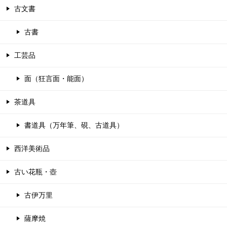
古文書
古書
工芸品
面（狂言面・能面）
茶道具
書道具（万年筆、硯、古道具）
西洋美術品
古い花瓶・壺
古伊万里
薩摩焼