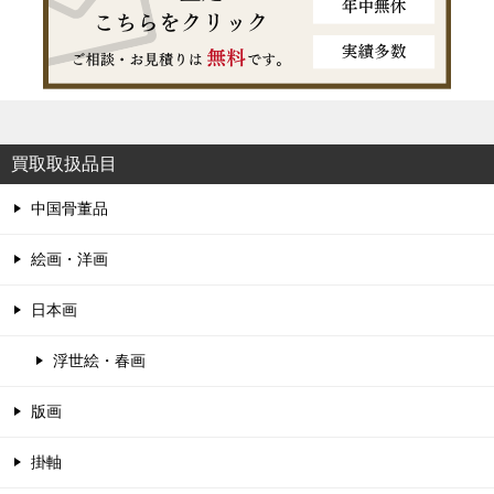
買取取扱品目
中国骨董品
絵画・洋画
日本画
浮世絵・春画
版画
掛軸