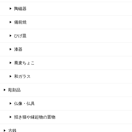
陶磁器
備前焼
ひげ皿
漆器
蕎麦ちょこ
和ガラス
彫刻品
仏像・仏具
招き猫や縁起物の置物
古銭