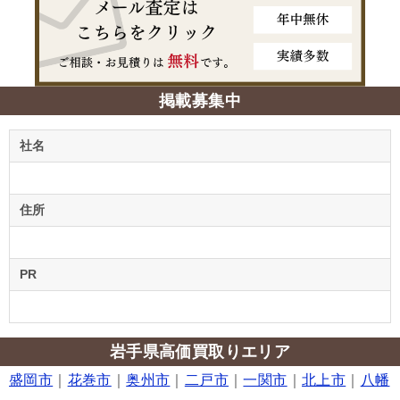
掲載募集中
社名
住所
PR
岩手県高価買取りエリア
盛岡市
｜
花巻市
｜
奥州市
｜
二戸市
｜
一関市
｜
北上市
｜
八幡