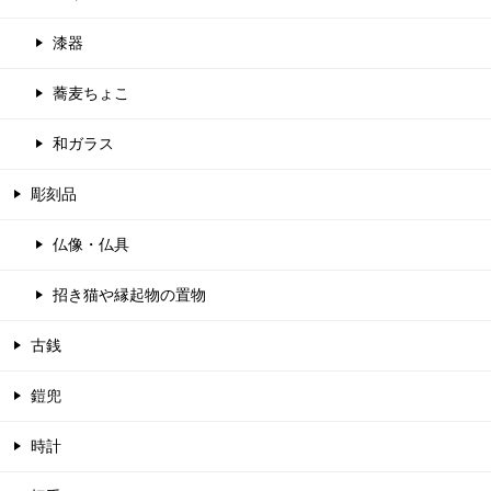
漆器
蕎麦ちょこ
和ガラス
彫刻品
仏像・仏具
招き猫や縁起物の置物
古銭
鎧兜
時計