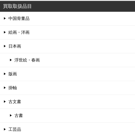
買取取扱品目
中国骨董品
絵画・洋画
日本画
浮世絵・春画
版画
掛軸
古文書
古書
工芸品