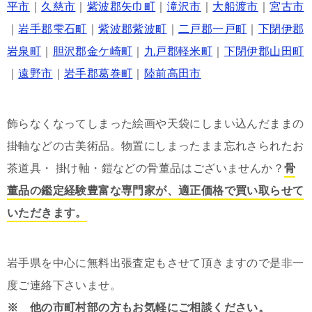
平市
｜
久慈市
｜
紫波郡矢巾町
｜
滝沢市
｜
大船渡市
｜
宮古市
｜
岩手郡雫石町
｜
紫波郡紫波町
｜
二戸郡一戸町
｜
下閉伊郡
岩泉町
｜
胆沢郡金ケ崎町
｜
九戸郡軽米町
｜
下閉伊郡山田町
｜
遠野市
｜
岩手郡葛巻町
｜
陸前高田市
飾らなくなってしまった絵画や天袋にしまい込んだままの
掛軸などの古美術品。物置にしまったまま忘れさられたお
茶道具・ 掛け軸・鎧などの骨董品はございませんか？
骨
董品の鑑定経験豊富な専門家が、適正価格で買い取らせて
いただきます。
岩手県を中心に無料出張査定もさせて頂きますので是非一
度ご連絡下さいませ。
※ 他の市町村部の方もお気軽にご相談ください。