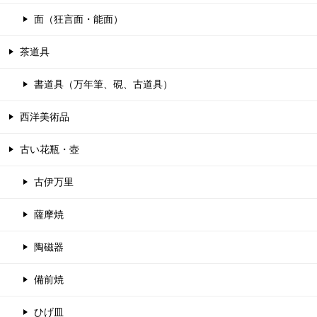
面（狂言面・能面）
茶道具
書道具（万年筆、硯、古道具）
西洋美術品
古い花瓶・壺
古伊万里
薩摩焼
陶磁器
備前焼
ひげ皿