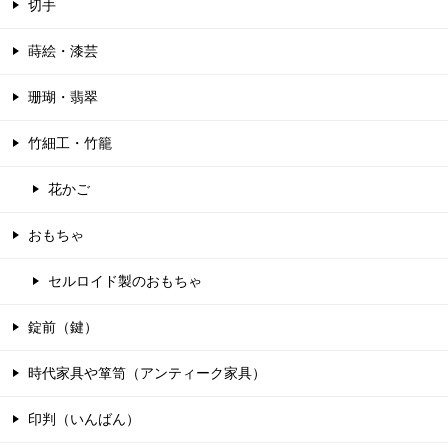
切手
蒔絵・漆芸
珊瑚・翡翠
竹細工・竹籠
花かご
おもちゃ
セルロイド製のおもちゃ
錠前（鍵）
時代家具や箪笥（アンティーク家具）
印判（いんばん）