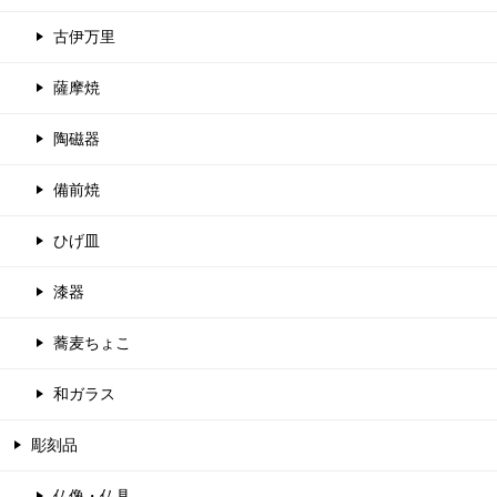
古伊万里
薩摩焼
陶磁器
備前焼
ひげ皿
漆器
蕎麦ちょこ
和ガラス
彫刻品
仏像・仏具