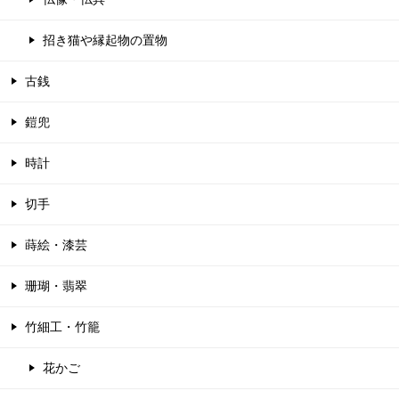
招き猫や縁起物の置物
古銭
鎧兜
時計
切手
蒔絵・漆芸
珊瑚・翡翠
竹細工・竹籠
花かご