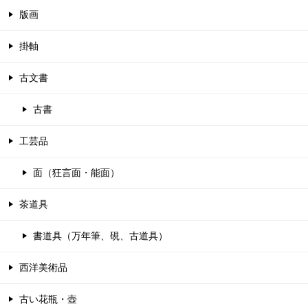
版画
掛軸
古文書
古書
工芸品
面（狂言面・能面）
茶道具
書道具（万年筆、硯、古道具）
西洋美術品
古い花瓶・壺