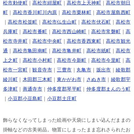
松市勅使町
｜
高松市紺屋町
｜
高松市上天神町
｜
高松市朝日
町
｜
高松市香川町川内原
｜
高松市栗林町
｜
高松市屋島西町
｜
高松市松並町
｜
高松市仏生山町
｜
高松市伏石町
｜
高松市
兵庫町
｜
高松市番町
｜
高松市西山崎町
｜
高松市常磐町
｜
高
松市寺井町
｜
高松市中央町
｜
高松市香西東町
｜
高松市観光
通
｜
高松市亀田南町
｜
高松市亀井町
｜
高松市紙町
｜
高松市
上之町
｜
高松市小村町
｜
高松市今新町
｜
高松市今里町
｜
高
松市一宮町
｜
観音寺市
｜
三豊市
｜
丸亀市
｜
坂出市
｜
綾歌郡
綾川町
｜
木田郡三木町
｜
東かがわ市
｜
さぬき市
｜
綾歌郡宇
多津町
｜
善通寺市
｜
仲多度郡琴平町
｜
仲多度郡まんのう町
｜
小豆郡小豆島町
｜
小豆郡土庄町
飾らなくなってしまった絵画や天袋にしまい込んだままの
掛軸などの古美術品。物置にしまったまま忘れさられたお