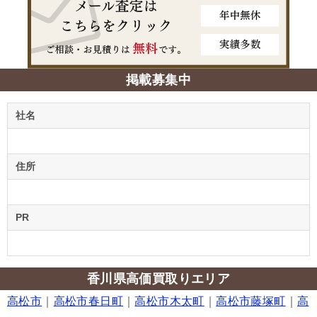
掲載募集中
社名
住所
PR
香川県高価買取りエリア
高松市
｜
高松市春日町
｜
高松市木太町
｜
高松市藤塚町
｜
高