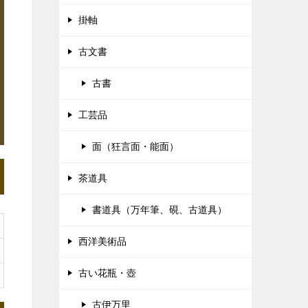
掛軸
古文書
古書
工芸品
面（狂言面・能面）
茶道具
書道具（万年筆、硯、古道具）
西洋美術品
古い花瓶・壺
古伊万里