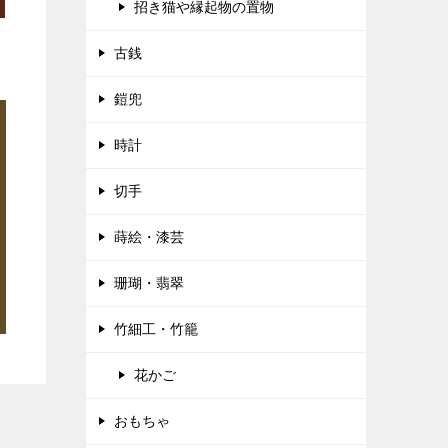
招き猫や縁起物の置物
古銭
鎧兜
時計
切手
蒔絵・漆芸
珊瑚・翡翠
竹細工・竹籠
花かご
おもちゃ