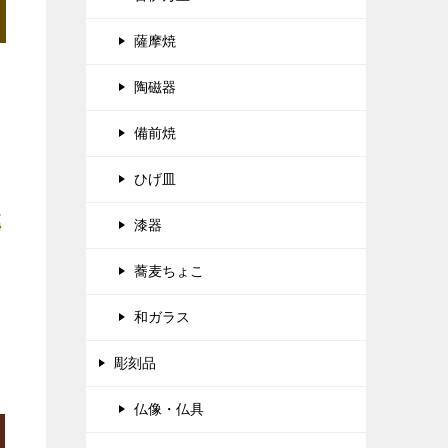
薩摩焼
陶磁器
備前焼
ひげ皿
正
漆器
蕎麦ちょこ
和ガラス
彫刻品
仏像・仏具