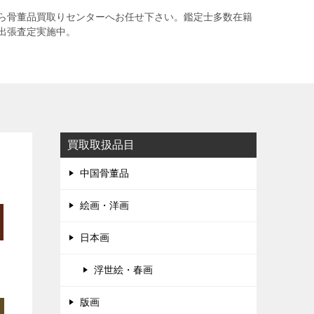
ら骨董品買取りセンターへお任せ下さい。鑑定士多数在籍
出張査定実施中。
買取取扱品目
中国骨董品
絵画・洋画
日本画
浮世絵・春画
版画