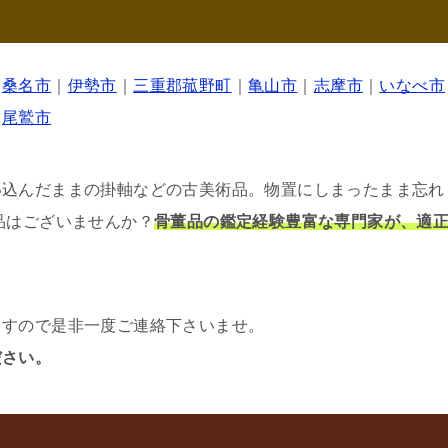
｜
桑名市
｜
伊勢市
｜
三重郡菰野町
｜
亀山市
｜
志摩市
｜
いなべ市
｜
尾鷲市
い込んだままの掛軸などの古美術品。物置にしまったまま忘れ
品はございませんか？
骨董品の鑑定経験豊富な専門家が、適
ますので是非一度ご連絡下さいませ。
ださい。