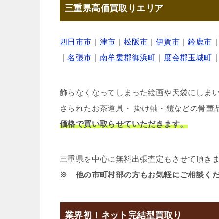
三重県高価買取りエリア
四日市市
｜
津市
｜
松阪市
｜
伊賀市
｜
鈴鹿市
｜
名張市
｜
南牟婁郡御浜町
｜
度会郡玉城町
飾らなくなってしまった絵画や天袋にしま
さられたお茶道具・ 掛け軸・鎧などの骨董
価格で買い取らせていただきます。
三重県を中心に無料出張査定もさせて頂き
※ 他の市町村部の方もお気軽にご相談く
業界初！ネット完結型買取り