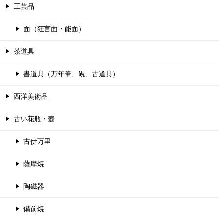
工芸品
面（狂言面・能面）
茶道具
書道具（万年筆、硯、古道具）
西洋美術品
古い花瓶・壺
古伊万里
薩摩焼
陶磁器
備前焼