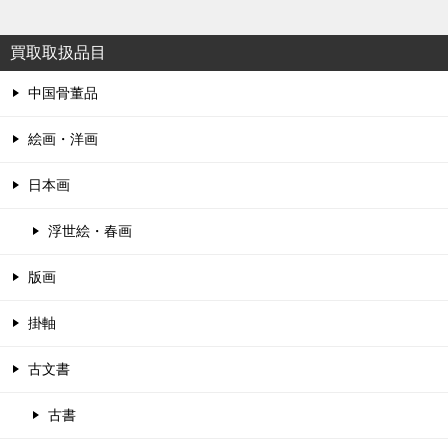
買取取扱品目
中国骨董品
絵画・洋画
日本画
浮世絵・春画
版画
掛軸
古文書
古書