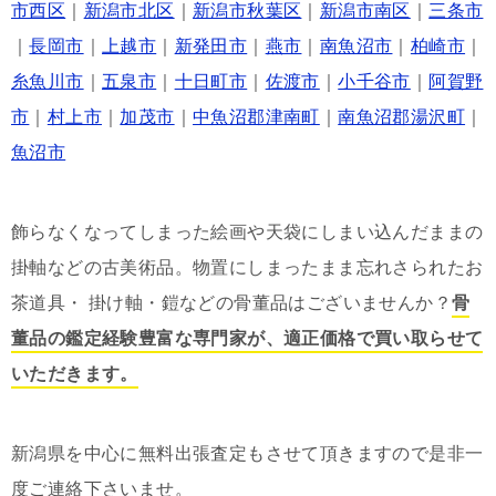
市西区
｜
新潟市北区
｜
新潟市秋葉区
｜
新潟市南区
｜
三条市
｜
長岡市
｜
上越市
｜
新発田市
｜
燕市
｜
南魚沼市
｜
柏崎市
｜
糸魚川市
｜
五泉市
｜
十日町市
｜
佐渡市
｜
小千谷市
｜
阿賀野
市
｜
村上市
｜
加茂市
｜
中魚沼郡津南町
｜
南魚沼郡湯沢町
｜
魚沼市
飾らなくなってしまった絵画や天袋にしまい込んだままの
掛軸などの古美術品。物置にしまったまま忘れさられたお
茶道具・ 掛け軸・鎧などの骨董品はございませんか？
骨
董品の鑑定経験豊富な専門家が、適正価格で買い取らせて
いただきます。
新潟県を中心に無料出張査定もさせて頂きますので是非一
度ご連絡下さいませ。