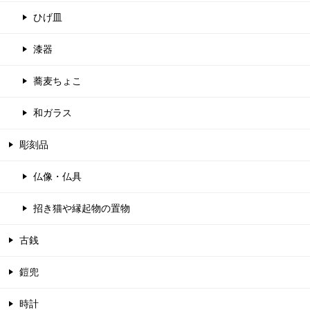
ひげ皿
漆器
蕎麦ちょこ
和ガラス
彫刻品
仏像・仏具
招き猫や縁起物の置物
古銭
鎧兜
時計