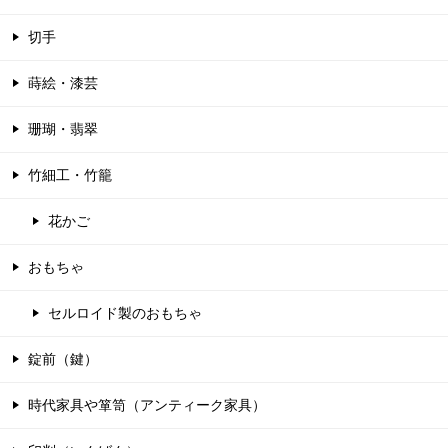
切手
蒔絵・漆芸
珊瑚・翡翠
竹細工・竹籠
花かご
おもちゃ
セルロイド製のおもちゃ
錠前（鍵）
時代家具や箪笥（アンティーク家具）