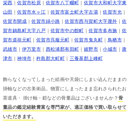
栄西
｜
佐賀市松原
｜
佐賀市八丁畷町
｜
佐賀市大和町大字東
山田
｜
佐賀市水ヶ江
｜
佐賀市富士町大字古湯
｜
佐賀市光
｜
佐賀市開成
｜
佐賀市緑小路
｜
佐賀市西与賀町大字厘外
｜
佐
賀市鍋島町大字八戸
｜
佐賀市中の館町
｜
佐賀市多布施
｜
佐
賀市道祖元町
｜
佐賀市呉服元町
｜
佐賀市鬼丸町
｜
鳥栖市
｜
武雄市
｜
伊万里市
｜
西松浦郡有田町
｜
嬉野市
｜
小城市
｜
唐
津市
｜
神埼市
｜
杵島郡大町町
｜
三養基郡上峰町
飾らなくなってしまった絵画や天袋にしまい込んだままの
掛軸などの古美術品。物置にしまったまま忘れさられたお
茶道具・ 掛け軸・鎧などの骨董品はございませんか？
骨
董品の鑑定経験豊富な専門家が、適正価格で買い取らせて
いただきます。