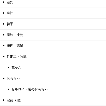
鎧兜
時計
切手
蒔絵・漆芸
珊瑚・翡翠
竹細工・竹籠
花かご
おもちゃ
セルロイド製のおもちゃ
錠前（鍵）