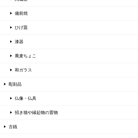
備前焼
ひげ皿
漆器
蕎麦ちょこ
和ガラス
彫刻品
仏像・仏具
招き猫や縁起物の置物
古銭