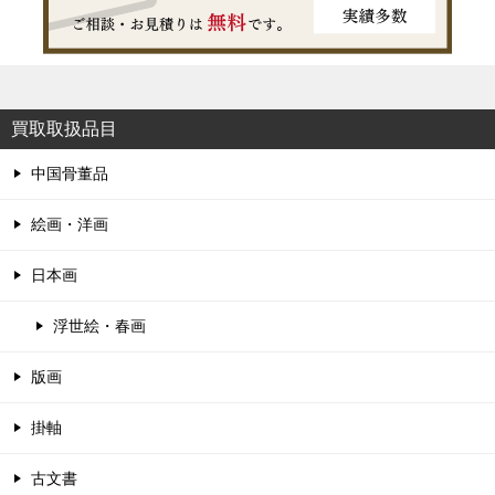
買取取扱品目
中国骨董品
絵画・洋画
日本画
浮世絵・春画
版画
掛軸
古文書