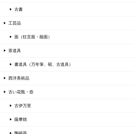
古書
工芸品
面（狂言面・能面）
茶道具
書道具（万年筆、硯、古道具）
西洋美術品
古い花瓶・壺
古伊万里
薩摩焼
陶磁器