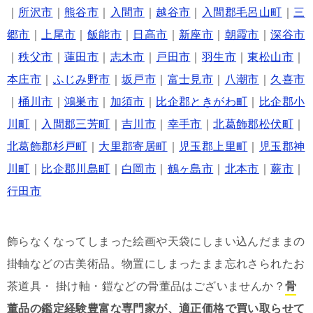
｜
所沢市
｜
熊谷市
｜
入間市
｜
越谷市
｜
入間郡毛呂山町
｜
三
郷市
｜
上尾市
｜
飯能市
｜
日高市
｜
新座市
｜
朝霞市
｜
深谷市
｜
秩父市
｜
蓮田市
｜
志木市
｜
戸田市
｜
羽生市
｜
東松山市
｜
本庄市
｜
ふじみ野市
｜
坂戸市
｜
富士見市
｜
八潮市
｜
久喜市
｜
桶川市
｜
鴻巣市
｜
加須市
｜
比企郡ときがわ町
｜
比企郡小
川町
｜
入間郡三芳町
｜
吉川市
｜
幸手市
｜
北葛飾郡松伏町
｜
北葛飾郡杉戸町
｜
大里郡寄居町
｜
児玉郡上里町
｜
児玉郡神
川町
｜
比企郡川島町
｜
白岡市
｜
鶴ヶ島市
｜
北本市
｜
蕨市
｜
行田市
飾らなくなってしまった絵画や天袋にしまい込んだままの
掛軸などの古美術品。物置にしまったまま忘れさられたお
茶道具・ 掛け軸・鎧などの骨董品はございませんか？
骨
董品の鑑定経験豊富な専門家が、適正価格で買い取らせて