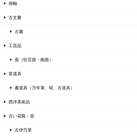
掛軸
古文書
古書
工芸品
面（狂言面・能面）
茶道具
書道具（万年筆、硯、古道具）
西洋美術品
古い花瓶・壺
古伊万里