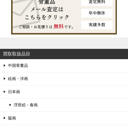
買取取扱品目
中国骨董品
絵画・洋画
日本画
浮世絵・春画
版画