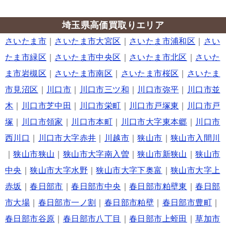
埼玉県高価買取りエリア
さいたま市
｜
さいたま市大宮区
｜
さいたま市浦和区
｜
さい
たま市緑区
｜
さいたま市中央区
｜
さいたま市北区
｜
さいた
ま市岩槻区
｜
さいたま市南区
｜
さいたま市桜区
｜
さいたま
市見沼区
｜
川口市
｜
川口市三ツ和
｜
川口市弥平
｜
川口市並
木
｜
川口市芝中田
｜
川口市栄町
｜
川口市戸塚東
｜
川口市戸
塚
｜
川口市領家
｜
川口市本町
｜
川口市大字東本郷
｜
川口市
西川口
｜
川口市大字赤井
｜
川越市
｜
狭山市
｜
狭山市入間川
｜
狭山市狭山
｜
狭山市大字南入曽
｜
狭山市新狭山
｜
狭山市
中央
｜
狭山市大字水野
｜
狭山市大字下奥富
｜
狭山市大字上
赤坂
｜
春日部市
｜
春日部市中央
｜
春日部市粕壁東
｜
春日部
市大場
｜
春日部市一ノ割
｜
春日部市粕壁
｜
春日部市豊町
｜
春日部市谷原
｜
春日部市八丁目
｜
春日部市上蛭田
｜
草加市