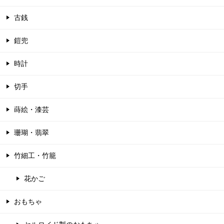
古銭
鎧兜
時計
切手
蒔絵・漆芸
珊瑚・翡翠
竹細工・竹籠
花かご
おもちゃ