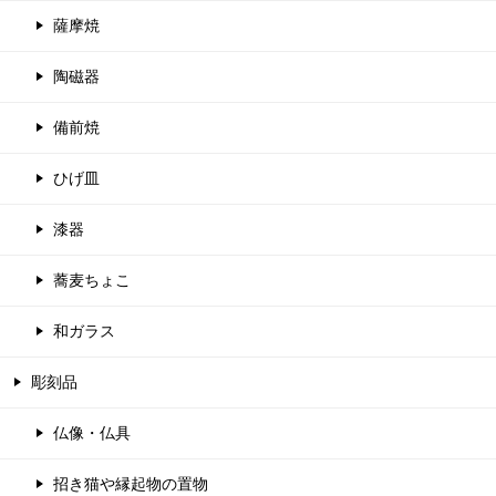
薩摩焼
陶磁器
備前焼
ひげ皿
漆器
蕎麦ちょこ
和ガラス
彫刻品
仏像・仏具
招き猫や縁起物の置物