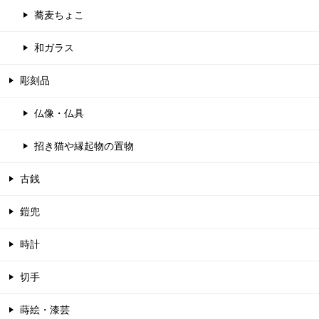
蕎麦ちょこ
和ガラス
彫刻品
仏像・仏具
招き猫や縁起物の置物
古銭
鎧兜
時計
切手
蒔絵・漆芸