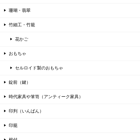
珊瑚・翡翠
竹細工・竹籠
花かご
おもちゃ
セルロイド製のおもちゃ
錠前（鍵）
時代家具や箪笥（アンティーク家具）
印判（いんばん）
印籠
根付