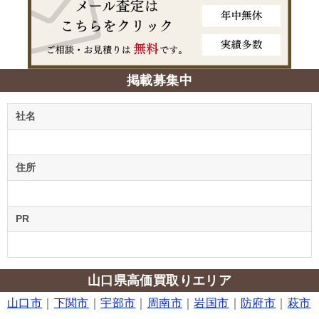
掲載募集中
社名
住所
PR
山口県高価買取りエリア
山口市
｜
下関市
｜
宇部市
｜
周南市
｜
岩国市
｜
防府市
｜
萩市