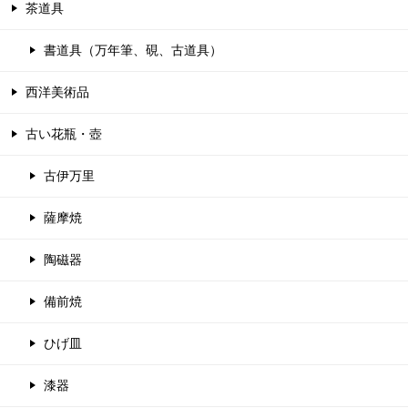
茶道具
書道具（万年筆、硯、古道具）
西洋美術品
古い花瓶・壺
古伊万里
薩摩焼
陶磁器
備前焼
ひげ皿
漆器