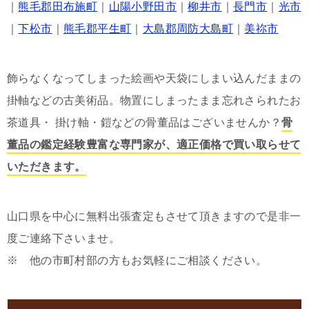
｜
熊毛郡田布施町
｜
山陽小野田市
｜
柳井市
｜
長門市
｜
光市
｜
下松市
｜
熊毛郡平生町
｜
大島郡周防大島町
｜
美祢市
飾らなくなってしまった絵画や天袋にしまい込んだままの
掛軸などの古美術品。物置にしまったまま忘れさられたお
茶道具・ 掛け軸・鎧などの骨董品はございませんか？
骨
董品の鑑定経験豊富な専門家が、適正価格で買い取らせて
いただきます。
山口県を中心に無料出張査定もさせて頂きますので是非一
度ご連絡下さいませ。
※ 他の市町村部の方もお気軽にご相談ください。