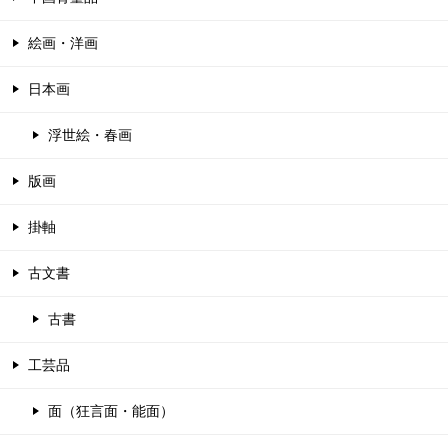
絵画・洋画
日本画
浮世絵・春画
版画
掛軸
古文書
古書
工芸品
面（狂言面・能面）