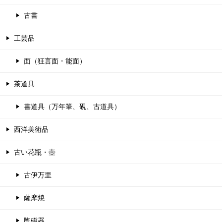
古書
工芸品
面（狂言面・能面）
茶道具
書道具（万年筆、硯、古道具）
西洋美術品
古い花瓶・壺
古伊万里
薩摩焼
陶磁器