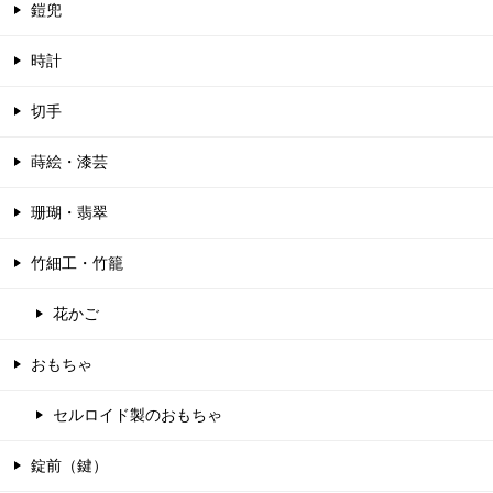
鎧兜
時計
切手
蒔絵・漆芸
珊瑚・翡翠
竹細工・竹籠
花かご
おもちゃ
セルロイド製のおもちゃ
錠前（鍵）