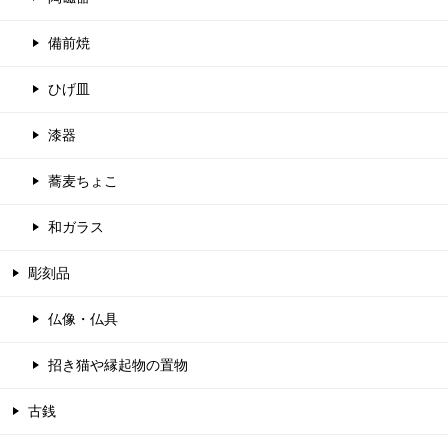
備前焼
ひげ皿
漆器
蕎麦ちょこ
和ガラス
彫刻品
仏像・仏具
招き猫や縁起物の置物
古銭