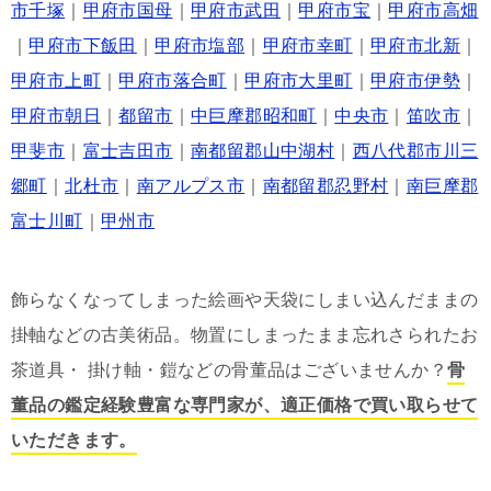
市千塚
｜
甲府市国母
｜
甲府市武田
｜
甲府市宝
｜
甲府市高畑
｜
甲府市下飯田
｜
甲府市塩部
｜
甲府市幸町
｜
甲府市北新
｜
甲府市上町
｜
甲府市落合町
｜
甲府市大里町
｜
甲府市伊勢
｜
甲府市朝日
｜
都留市
｜
中巨摩郡昭和町
｜
中央市
｜
笛吹市
｜
甲斐市
｜
富士吉田市
｜
南都留郡山中湖村
｜
西八代郡市川三
郷町
｜
北杜市
｜
南アルプス市
｜
南都留郡忍野村
｜
南巨摩郡
富士川町
｜
甲州市
飾らなくなってしまった絵画や天袋にしまい込んだままの
掛軸などの古美術品。物置にしまったまま忘れさられたお
茶道具・ 掛け軸・鎧などの骨董品はございませんか？
骨
董品の鑑定経験豊富な専門家が、適正価格で買い取らせて
いただきます。