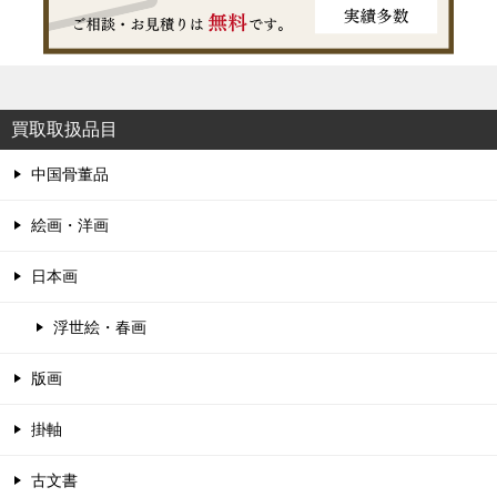
買取取扱品目
中国骨董品
絵画・洋画
日本画
浮世絵・春画
版画
掛軸
古文書