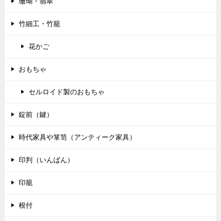
珊瑚・翡翠
竹細工・竹籠
花かご
おもちゃ
セルロイド製のおもちゃ
錠前（鍵）
時代家具や箪笥（アンティーク家具）
印判（いんばん）
印籠
根付