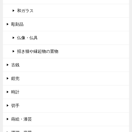
和ガラス
彫刻品
仏像・仏具
招き猫や縁起物の置物
古銭
鎧兜
時計
切手
蒔絵・漆芸