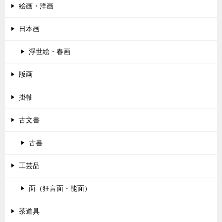
絵画・洋画
ョ
ン
日本画
浮世絵・春画
版画
掛軸
古文書
古書
工芸品
面（狂言面・能面）
茶道具