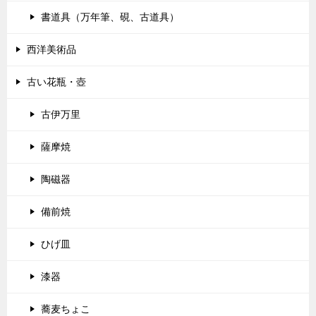
書道具（万年筆、硯、古道具）
西洋美術品
古い花瓶・壺
古伊万里
薩摩焼
陶磁器
備前焼
ひげ皿
漆器
蕎麦ちょこ